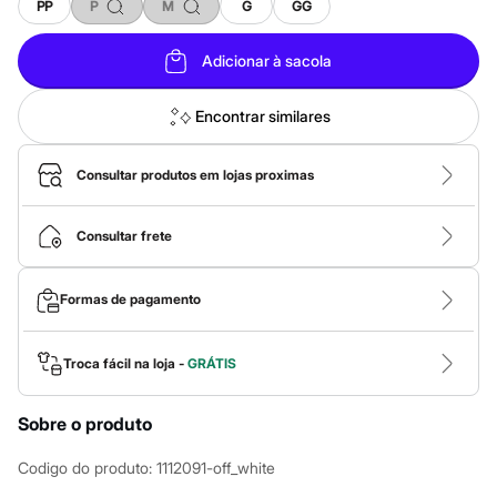
Calças
PP
P
M
G
GG
Casacos e Jaquetas
Jeans
Adicionar à sacola
Macacões
Saias
Shorts e Bermudas
Encontrar similares
Vestidos
Acessórios
Bolsas
Consultar produtos em lojas proximas
Bonés e Chapéus
Bijoux
Cintos
Consultar frete
Óculos
Relógios
Calçados
Formas de pagamento
Botas
Chinelos
Rasteirinhas
Sandálias
Troca fácil na loja -
GRÁTIS
Sapatilhas
Tênis
Marcas
Sobre o produto
City
Clock House
Codigo do produto
:
1112091-off_white
Mindset