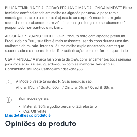
Sawary
Yessica
BLUSA FEMININA DE ALGODÃO PERUANO MANGA LONGA MINDSET Blusa
Moda esportiva
feminina confeccionada em malha de algodão peruano. A peça tem a
Acessórios
modelagem reta e o caimento é ajustado ao corpo. O modelo tem gola
redonda com acabamento em viés fino, mangas longas e o acabamento é
Blusas
pespontado nos punhos e na barra.
Calçados
Leggings
ALGODÃO PERUANO - INTERLOCK Produto feito com algodão premium.
Shorts e Bermudas
Produzido no Peru, sua fibra é mais resistente, sendo considerada uma das
Tops
melhores do mundo. Interlock é uma malha dupla encorpada, com toque
Moda íntima
super macio e caimento fluído. Traz sofisticação, com conforto e qualidade.
Calcinhas
C&A + MINDSE7 A marca fashionista da C&A, com lançamentos toda semana
Cintas e Modeladores
para você atualizar seu guarda-roupa com as melhores tendências.
Meias
Compartilhe seu look usando #mindse7cea./38
Pijamas
Sutiãs e Tops
A Modelo veste tamanho P.
Suas medidas são:
Moda praia
Altura: 178cm / Busto: 80cm / Cintura: 61cm / Quadril: 88cm.
Biquínis
Maiôs
Informacoes gerais:
Saídas de praia
Personagens
Material
:
98% algodão peruano, 2% elastano
Plus size
Cor
:
Off white
↓
Mais detalhes do produto
Manga
:
Manga Longa
Blusas e Camisetas
Marcas
:
C&A
Opiniões do produto
Calças
Decote
:
Decote Redondo
Casacos e Jaquetas
Tipo
:
Blusa
Jeans
Gênero
:
Feminino