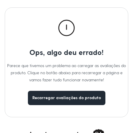
Moda esportiva
Shorts e Saias
Cuidados com a peca:
Vestidos
Temperatura até 40º.
Masculino
Não alvejar.
Em alta
Não secar em secadora.
Dia dos Pais
Secar na vertical.
Inverno
Passar em temperatura média.
Novidades
Lavar a seco.
Roupas
Não limpar a úmido.
Bermudas
Ops, algo deu errado!
Camisas
Calças
Camisetas e Regatas
Parece que tivemos um problema ao carregar as avaliações do
Casacos e Jaquetas
produto. Clique no botão abaixo para recarregar a página e
Jeans
vamos fazer tudo funcionar novamente!
Polos
Acessórios
Bolsas e Mochilas
Chapéus e Bonés
Recarregar avaliações do produto
Cintos
Carteiras
Óculos
Relógios
Calçados
Botas