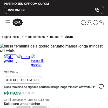
INVERNO 35% OFF COM CUPOM
INVERNO35
Ofertas
Compre por Departamento
Feminino
Masculino
página inicial
moda feminina
roupas
blusas
>
>
>
Infantil
Calçados
Mindse7
Plus Size
Até 20% off
Até 40% off
Até 60% off
A partir de 60% off
OFF White
Feminino
Em alta
30% OFF - CUPOM 8DO8
Inverno
Alfaiataria
blusa feminina de algodão peruano manga longa mindset off white PP
Novidades
R$ 119,99
R$ 129,99
Roupas
Blusas e Camisetas
3
x
R$ 39,99
sem juros no
C&A Pay
Selecione um
tamanho
:
Básicos