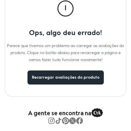
Moda esportiva
Passar em temperatura mínima.
Shorts e Saias
Não lavar a seco.
Vestidos
Não limpar a úmido.
Masculino
Em alta
Dia dos Pais
Ops, algo deu errado!
Inverno
Novidades
Roupas
Parece que tivemos um problema ao carregar as avaliações do
Bermudas
produto. Clique no botão abaixo para recarregar a página e
Camisas
Calças
vamos fazer tudo funcionar novamente!
Camisetas e Regatas
Casacos e Jaquetas
Jeans
Recarregar avaliações do produto
Polos
Acessórios
Bolsas e Mochilas
Chapéus e Bonés
Cintos
Carteiras
A gente se encontra na
Óculos
Relógios
Calçados
Botas