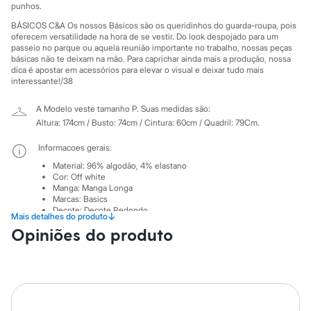
Sawary
punhos.
Yessica
BÁSICOS C&A Os nossos Básicos são os queridinhos do guarda-roupa, pois
Moda esportiva
oferecem versatilidade na hora de se vestir. Do look despojado para um
Acessórios
passeio no parque ou aquela reunião importante no trabalho, nossas peças
Blusas
básicas não te deixam na mão. Para caprichar ainda mais a produção, nossa
Calçados
dica é apostar em acessórios para elevar o visual e deixar tudo mais
Leggings
interessante!/38
Shorts e Bermudas
Tops
A Modelo veste tamanho P.
Suas medidas são:
Moda íntima
Altura: 174cm / Busto: 74cm / Cintura: 60cm / Quadril: 79Cm.
Calcinhas
Cintas e Modeladores
Informacoes gerais:
Meias
Pijamas
Material
:
96% algodão, 4% elastano
Sutiãs e Tops
Cor
:
Off white
Manga
:
Manga Longa
Moda praia
Marcas
:
Basics
Biquínis
Decote
:
Decote Redondo
Maiôs
↓
Mais detalhes do produto
Tipo
:
Blusa
Saídas de praia
Opiniões do produto
Gênero
:
Feminino
Personagens
Plus size
Cuidados com a peca:
Blusas e Camisetas
Temperatura até 40º.
Calças
Não alvejar.
Casacos e Jaquetas
Não secar em secadora.
Jeans
Secar na vertical.