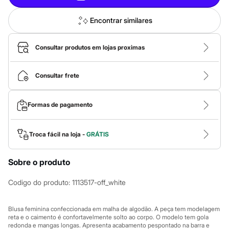
Calças
Casacos e Jaquetas
Jeans
Encontrar similares
Macacões
Saias
Shorts e Bermudas
Consultar produtos em lojas proximas
Vestidos
Acessórios
Bolsas
Consultar frete
Bonés e Chapéus
Bijoux
Cintos
Formas de pagamento
Óculos
Relógios
Calçados
Troca fácil na loja -
GRÁTIS
Botas
Chinelos
Rasteirinhas
Sobre o produto
Sandálias
Sapatilhas
Codigo do produto
:
1113517-off_white
Tênis
Marcas
City
Blusa feminina confeccionada em malha de algodão. A peça tem modelagem
Clock House
reta e o caimento é confortavelmente solto ao corpo. O modelo tem gola
Mindset
redonda e mangas longas. Apresenta acabamento pespontado na barra e