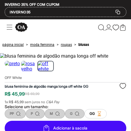
INVERNO 35% OFF COM CUPOM
INVERNO35
Ofertas
Compre por Departamento
Feminino
Masculino
página inicial
moda feminina
roupas
blusas
>
>
>
Infantil
Calçados
Mindse7
Plus Size
Até 20% off
Até 40% off
OFF White
Até 60% off
A partir de 60% off
blusa feminina de algodão manga longa off white GG
Feminino
R$ 45,99
R$ 69,99
Em alta
Inverno
1
x
R$ 45,99
sem juros no
C&A Pay
Alfaiataria
Selecione um
tamanho
:
Novidades
PP
P
M
G
GG
Roupas
Blusas e Camisetas
Básicos
Adicionar à sacola