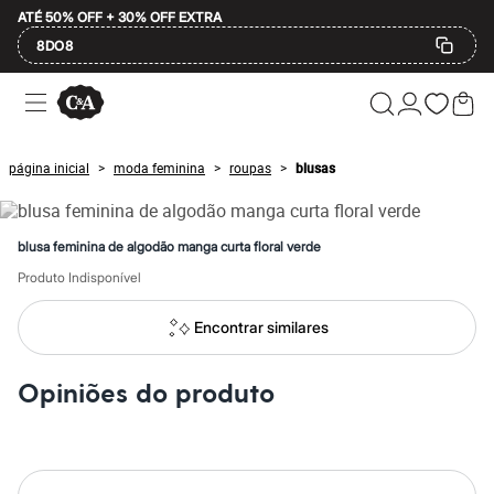
ATÉ 50% OFF + 30% OFF EXTRA
8DO8
Ofertas
Compre por Departamento
Feminino
Masculino
página inicial
moda feminina
roupas
blusas
>
>
>
Infantil
Calçados
Mindse7
Plus Size
blusa feminina de algodão manga curta floral verde
Até 20% off
Até 40% off
Produto Indisponível
Até 60% off
A partir de 60% off
Encontrar similares
Feminino
Em alta
Inverno
Opiniões do produto
Alfaiataria
Novidades
Roupas
Blusas e Camisetas
Básicos