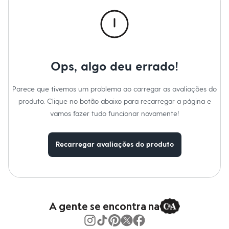
Calças
Casacos e Jaquetas
Jeans
Macacões
Saias
Shorts e Bermudas
Vestidos
Ops, algo deu errado!
Acessórios
Bolsas
Bonés e Chapéus
Parece que tivemos um problema ao carregar as avaliações do
Bijoux
produto. Clique no botão abaixo para recarregar a página e
Cintos
Óculos
vamos fazer tudo funcionar novamente!
Relógios
Calçados
Botas
Recarregar avaliações do produto
Chinelos
Rasteirinhas
Sandálias
Sapatilhas
Tênis
Marcas
City
A gente se encontra na
Clock House
Mindset