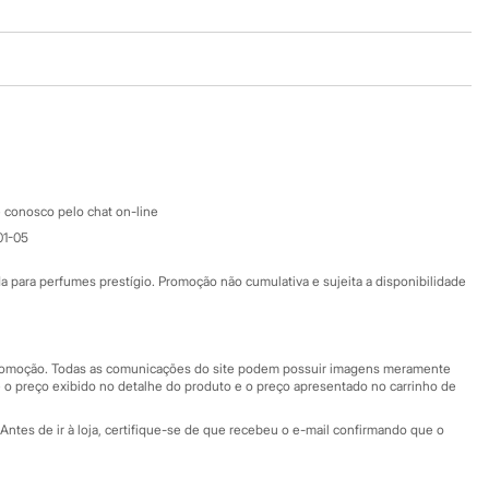
Baixe o app
Google store
Apple store
Atendimento
 conosco pelo chat on-line
01-05
Ajuda
Fale conosco
ara perfumes prestígio. Promoção não cumulativa e sujeita a disponibilidade
Nossas lojas
Nossas lojas plus size
Central de ética
 promoção. Todas as comunicações do site podem possuir imagens meramente
 o preço exibido no detalhe do produto e o preço apresentado no carrinho de
Eventos
Antes de ir à loja, certifique-se de que recebeu o e-mail confirmando que o
Especial Dia dos Pais