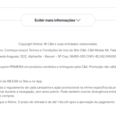
Serviços
Exibir mais informações
Tipos de serviços
o C&A
Clique e retire
Trocas e devoluções
ograma
Copyright Notice: © C&A e suas entidades relacionadas.
Formas de pagamento
dos. Conheça nossos Termos e Condições de Uso do Site C&A. C&A Modas SA. Fale
Todas as vantagens
ay
eda Araguaia, 1222, Alphaville - Barueri - SP Cep: 06455-000 CNPJ 45.242.914/00
Minha C&A
rtão
Cupons de desconto
cupom PRIMEIRA em produtos vendidos e entregues pela C&A. Promoção não válida p
Cartão presente
atórios
Sobre o cartão presente
nceira
l de R$ 9,99 no Site e no App.
de
iba o regulamento de cada campanha e ação promocional na vitrine específica da
iar durante a navegação, sem aviso prévio. Pode também ocorrer divergência entre
de compras.
 e Retire. O prazo de retirada é de até 1 dia útil após a aprovação do pagamento. 