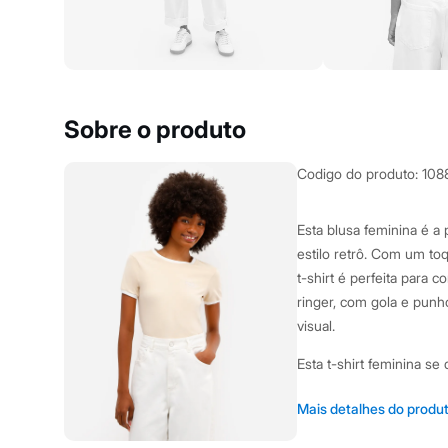
Yessica
Moda esportiva
Acessórios
Blusas
Calçados
Leggings
Shorts e Bermudas
Sobre o produto
Tops
Moda íntima
Calcinhas
Codigo do produto
:
108
Cintas e Modeladores
Meias
Pijamas
Esta blusa feminina é 
Sutiãs e Tops
estilo retrô. Com um to
Moda praia
Biquínis
t-shirt é perfeita para
Maiôs
ringer, com gola e punh
Saídas de praia
visual.
Personagens
Plus size
Esta t-shirt feminina se
Blusas e Camisetas
Calças
Casacos e Jaquetas
Confeccionada em ma
Mais detalhes do produ
Jeans
flexibilidade.
Moda esportiva