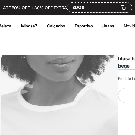
8DO8
ATÉ 50% OFF + 30% OFF EXTRA
Beleza
Mindse7
Calçados
Esportivo
Jeans
Novi
blusa 
bege
Produto In