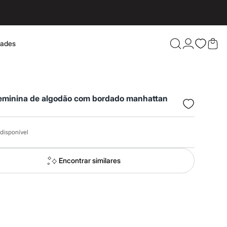
dades
Confira 
feminina de algodão com bordado manhattan
disponível
Encontrar similares