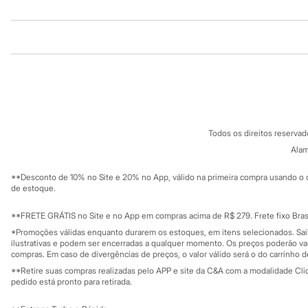
Sandálias
Tênis
Diversão
Institucional
Produtos
Marcas
Baby Club
Fifteen
Sobre a C&A
Cartão C&A
Miss Fifteen
Sobre o cartã
Fornecedores
Palomino
Termos e condições
C&A&VC
Moda íntima
Conheça o pr
Calcinhas
Política de privacidade
Cuecas
Todos os direitos reserva
Trabalhe conosco
C&A Pay
Meias
Sobre o C&A P
Alam
Sustentabilidade
Pijamas
Solicite seu ca
Moda praia
Mapa do site
**Desconto de 10% no Site e 20% no App, válido na primeira compra usando o 
Biquínis e Maiôs
Governança
Investidores
de estoque.
Blusas de proteção
Ouvidoria / Rel
Sala de imprensa
Sungas
Educação fina
**FRETE GRÁTIS no Site e no App em compras acima de R$ 279. Frete fixo Brasi
Personagens
Privacidade
Bluey
Sustentabilida
*Promoções válidas enquanto durarem os estoques, em itens selecionados. Sa
Configuração de cookies
Disney
ilustrativas e podem ser encerradas a qualquer momento. Os preços poderão var
Minha privacidade
compras. Em caso de divergências de preços, o valor válido será o do carrinho 
Hello Kitty
Homem Aranha
**Retire suas compras realizadas pelo APP e site da C&A com a modalidade Clique
Minecraft
pedido está pronto para retirada.
Naruto
Patrulha Canina