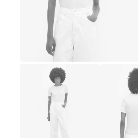
Casacos e Jaquetas
Jeans
Macacões
Saias
Shorts e Bermudas
Vestidos
Acessórios
Bolsas
Bonés e Chapéus
Bijoux
Cintos
Óculos
Relógios
Calçados
Botas
Chinelos
Rasteirinhas
Sandálias
Sapatilhas
Tênis
Marcas
City
Clock House
Mindset
Sawary