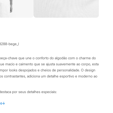
8288-bege_l
a peça-chave que une o conforto do algodão com o charme do
que macio e caimento que se ajusta suavemente ao corpo, esta
 compor looks despojados e cheios de personalidade. O design
os contrastantes, adiciona um detalhe esportivo e moderno ao
 destaca por seus detalhes especiais:
lha macia de algodão com elastano, garantindo conforto e
to
↓