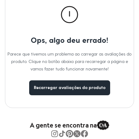
Roupas
Blusas e Camisetas
Básicos
Calças
Casacos e Jaquetas
Jeans
Macacões
Ops, algo deu errado!
Saias
Shorts e Bermudas
Vestidos
Parece que tivemos um problema ao carregar as avaliações do
Acessórios
produto. Clique no botão abaixo para recarregar a página e
Bolsas
Bonés e Chapéus
vamos fazer tudo funcionar novamente!
Bijoux
Cintos
Óculos
Recarregar avaliações do produto
Relógios
Calçados
Botas
Chinelos
Rasteirinhas
Sandálias
Sapatilhas
A gente se encontra na
Tênis
Marcas