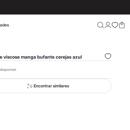
dades
Confira 
e viscose manga bufante cerejas azul
disponível
Encontrar similares