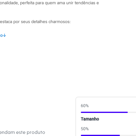
nalidade, perfeita para quem ama unir tendências e
destaca por seus detalhes charmosos:
cido plano de viscose, que proporciona um toque macio e
to
↓
imento mais curto e caimento solto ao corpo.
 com elástico nos punhos, adicionando um toque de
amento frontal por botões, um clássico versátil e elegante.
mbinações Para um look casual e moderno, combine-a com
elagem wide leg ou mom e um tênis branco. Acessórios
produção com charme. Se a ocasião pede um visual mais
 saia de cintura alta e sandálias de salto bloco. A blusa
60
%
lças de alfaiataria para um contraste interessante entre o
Tamanho
50
%
 C&A! ❤
mendam este produto