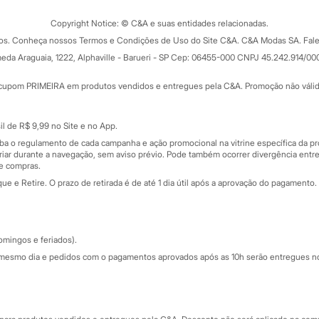
Trocas e devoluções
ograma
Copyright Notice: © C&A e suas entidades relacionadas.
Formas de pagamento
dos. Conheça nossos Termos e Condições de Uso do Site C&A. C&A Modas SA. Fale
Todas as vantagens
ay
eda Araguaia, 1222, Alphaville - Barueri - SP Cep: 06455-000 CNPJ 45.242.914/00
Minha C&A
rtão
Cupons de desconto
cupom PRIMEIRA em produtos vendidos e entregues pela C&A. Promoção não válida p
Cartão presente
atórios
Sobre o cartão presente
nceira
l de R$ 9,99 no Site e no App.
de
iba o regulamento de cada campanha e ação promocional na vitrine específica da
iar durante a navegação, sem aviso prévio. Pode também ocorrer divergência entre
de compras.
 e Retire. O prazo de retirada é de até 1 dia útil após a aprovação do pagamento. 
omingos e feriados).
mesmo dia e pedidos com o pagamentos aprovados após as 10h serão entregues no 
Segurança e qualidade