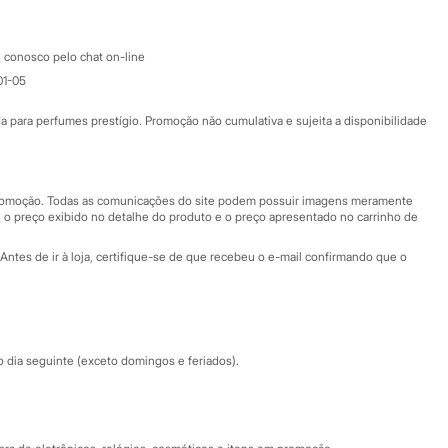
Atendimento
 conosco pelo chat on-line
01-05
Ajuda
Fale conosco
ara perfumes prestígio. Promoção não cumulativa e sujeita a disponibilidade
Nossas lojas
Nossas lojas plus size
Central de ética
 promoção. Todas as comunicações do site podem possuir imagens meramente
 o preço exibido no detalhe do produto e o preço apresentado no carrinho de
Eventos
Antes de ir à loja, certifique-se de que recebeu o e-mail confirmando que o
Especial Dia dos Pais
dia seguinte (exceto domingos e feriados).