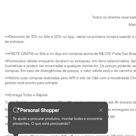
Sonic
Termos e condições
C&A&VC
Stitch
Conheça o pr
Política de privacidade
Beleza
Todos os direitos reserva
Trabalhe conosco
C&A Pay
Kits
Sobre o C&A P
Alam
Perfumes árabes
Sustentabilidade
Novidades
Solicite seu ca
Mapa do site
**Desconto de 10% no Site e 20% no App, válido na primeira compra usando o 
Cabelos
Governança
Investidores
de estoque.
Condicionador
Ouvidoria / Rel
Escovas e Pentes
Sala de imprensa
Finalizadores
Educação fina
**FRETE GRÁTIS no Site e no App em compras acima de R$ 279. Frete fixo Brasi
Privacidade
Shampoo
Sustentabilida
*Promoções válidas enquanto durarem os estoques, em itens selecionados. Sa
Configuração de cookies
Tratamento
ilustrativas e podem ser encerradas a qualquer momento. Os preços poderão var
Cuidados com o corpo
Minha privacidade
compras. Em caso de divergências de preços, o valor válido será o do carrinho 
Hidratante
**Retire suas compras realizadas pelo APP e site da C&A com a modalidade Clique
Protetor solar
pedido está pronto para retirada.
Tratamento
Cuidados com o rosto
**Entrega Turbo e Rápida
Esfoliante
Turbo: Pedidos aprovados entre 10h e 17h, serão entregues em até 4h (exceto d
Hidratante
Protetor solar
Personal Shopper
Rápida: Pedidos com os pagamentos aprovados até as 10h, serão entregues no 
Tônicos
*O valor do frete para o turbo é R$ 24,99 e para a rápida é R$ 14,99.
Te ajudo a procurar produtos, montar looks e encontrar
Maquiagens
Formas de pagamento
presentes. O que está precisando?
*Essa condição ainda não estará disponível em todas as lojas.
Base
Batom