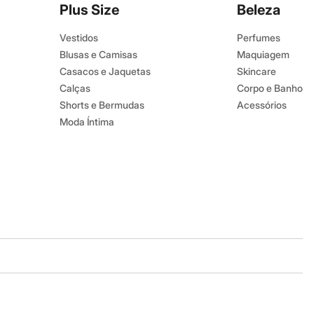
Plus Size
Beleza
Vestidos
Perfumes
Blusas e Camisas
Maquiagem
Casacos e Jaquetas
Skincare
Calças
Corpo e Banho
Shorts e Bermudas
Acessórios
Moda Íntima
Baixe o app
Google store
Apple store