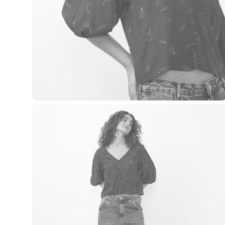
Casacos e Jaquetas
Jeans
Macacões
Saias
Shorts e Bermudas
Vestidos
Acessórios
Bolsas
Bonés e Chapéus
Bijoux
Cintos
Óculos
Relógios
Calçados
Botas
Chinelos
Rasteirinhas
Sandálias
Sapatilhas
Tênis
Marcas
City
Clock House
Mindset
Sawary