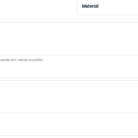
Material
amanho P.
Suas medidas são:
/ Busto: 83cm / Cintura: 63cm / Quadril: 94cm.
s:
 viscose
 usada em várias ocasiões
 Curta
e V
ino