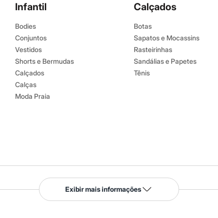
Infantil
Calçados
Bodies
Botas
Conjuntos
Sapatos e Mocassins
Vestidos
Rasteirinhas
Shorts e Bermudas
Sandálias e Papetes
Calçados
Tênis
Calças
Moda Praia
Serviços
Exibir mais informações
Tipos de serviços
o C&A
Clique e retire