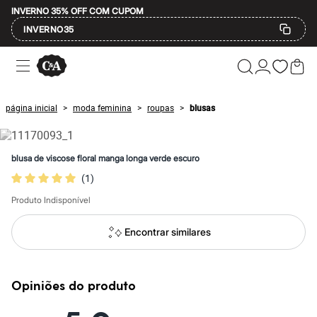
INVERNO 35% OFF COM CUPOM
INVERNO35
Ofertas
Compre por Departamento
Feminino
Masculino
página inicial
moda feminina
roupas
blusas
>
>
>
Infantil
Calçados
Mindse7
Plus Size
blusa de viscose floral manga longa verde escuro
Até 20% off
(
1
)
Até 40% off
Até 60% off
Produto Indisponível
A partir de 60% off
Feminino
Em alta
Encontrar similares
Inverno
Alfaiataria
Novidades
Roupas
Opiniões do produto
Blusas e Camisetas
Básicos