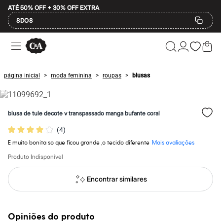
ATÉ 50% OFF + 30% OFF EXTRA
8DO8
Ofertas
Compre por Departamento
Feminino
Masculino
página inicial
moda feminina
roupas
blusas
>
>
>
Infantil
Calçados
Mindse7
Plus Size
blusa de tule decote v transpassado manga bufante coral
Até 20% off
Até 40% off
(
4
)
Até 60% off
A partir de 60% off
E muito bonita so que ficou grande ,o tecido diferente
Mais avaliações
Feminino
Produto Indisponível
Em alta
Inverno
Alfaiataria
Encontrar similares
Novidades
Roupas
Blusas e Camisetas
Básicos
Opiniões do produto