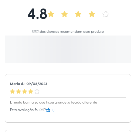
Calças
Casacos e Jaquetas
4.8
Jeans
Macacões
Saias
Shorts e Bermudas
100
%
dos clientes recomendam este produto
Vestidos
Acessórios
Bolsas
Bonés e Chapéus
Bijoux
Cintos
Óculos
Relógios
Calçados
Botas
Maria d.
-
09/08/2023
Chinelos
Rasteirinhas
Sandálias
E muito bonita so que ficou grande ,o tecido diferente
Sapatilhas
Tênis
0
Esta avaliação foi útil?
Marcas
City
Clock House
Mindset