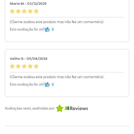
Sawary
Maria M.
-
03/12/2025
Yessica
Moda esportiva
Acessórios
(Cliente avaliou este produto mas não fez um comentário)
Blusas
Calçados
0
Esta avaliação foi útil?
Leggings
Shorts e Bermudas
Tops
Moda íntima
Calcinhas
Uelita G.
-
05/08/2024
Cintas e Modeladores
Meias
Pijamas
Sutiãs e Tops
(Cliente avaliou este produto mas não fez um comentário)
Moda praia
0
Esta avaliação foi útil?
Biquínis
Maiôs
Saídas de praia
Personagens
Plus size
Avaliações reais, auditadas por:
Blusas e Camisetas
Calças
Casacos e Jaquetas
Jeans