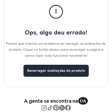
Calças
Casacos e Jaquetas
Jeans
Macacões
Saias
Shorts e Bermudas
Vestidos
Ops, algo deu errado!
Acessórios
Bolsas
Bonés e Chapéus
Parece que tivemos um problema ao carregar as avaliações do
Bijoux
produto. Clique no botão abaixo para recarregar a página e
Cintos
Óculos
vamos fazer tudo funcionar novamente!
Relógios
Calçados
Botas
Recarregar avaliações do produto
Chinelos
Rasteirinhas
Sandálias
Sapatilhas
Tênis
Marcas
City
A gente se encontra na
Clock House
Mindset