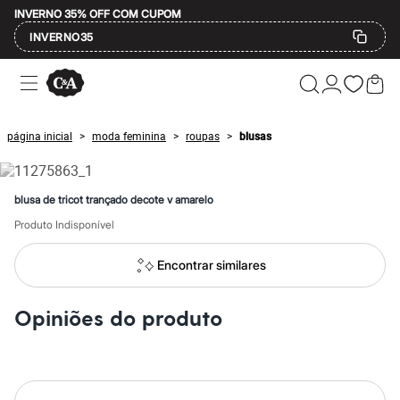
INVERNO 35% OFF COM CUPOM
INVERNO35
Ofertas
Compre por Departamento
Feminino
Masculino
página inicial
moda feminina
roupas
blusas
>
>
>
Infantil
Calçados
Mindse7
Plus Size
blusa de tricot trançado decote v amarelo
Até 20% off
Até 40% off
Produto Indisponível
Até 60% off
A partir de 60% off
Encontrar similares
Feminino
Em alta
Inverno
Opiniões do produto
Alfaiataria
Novidades
Roupas
Blusas e Camisetas
Básicos