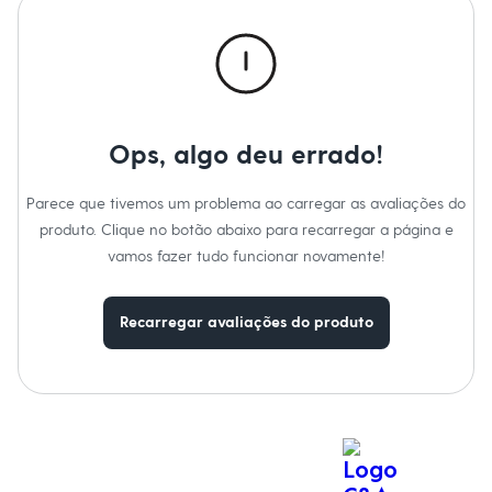
Roupas
Blusas e Camisetas
Básicos
Calças
Casacos e Jaquetas
Jeans
Macacões
Saias
Ops, algo deu errado!
Shorts e Bermudas
Vestidos
Acessórios
Parece que tivemos um problema ao carregar as avaliações do
Bolsas
produto. Clique no botão abaixo para recarregar a página e
Bonés e Chapéus
vamos fazer tudo funcionar novamente!
Bijoux
Cintos
Óculos
Relógios
Recarregar avaliações do produto
Calçados
Botas
Chinelos
Rasteirinhas
Sandálias
Sapatilhas
Tênis
Marcas