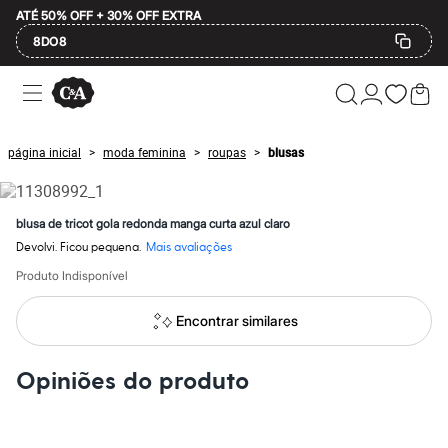
ATÉ 50% OFF + 30% OFF EXTRA
8DO8
Ofertas
Compre por Departamento
Feminino
Masculino
página inicial
moda feminina
roupas
blusas
>
>
>
Infantil
Calçados
Mindse7
Plus Size
blusa de tricot gola redonda manga curta azul claro
Até 20% off
Devolvi. Ficou pequena.
Mais avaliações
Até 40% off
Até 60% off
Produto Indisponível
A partir de 60% off
Feminino
Encontrar similares
Em alta
Inverno
Alfaiataria
Opiniões do produto
Novidades
Roupas
Blusas e Camisetas
Básicos