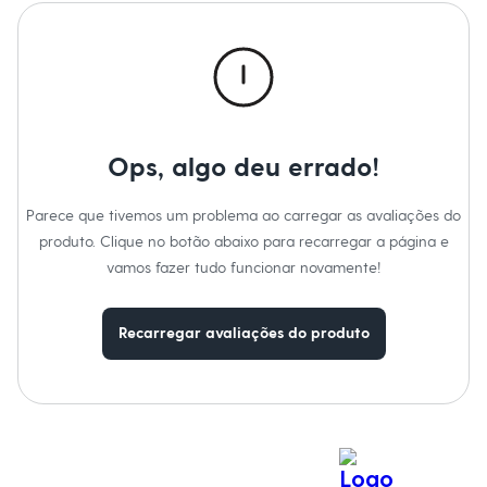
Calças
Casacos e Jaquetas
Jeans
Macacões
Saias
Shorts e Bermudas
Vestidos
Acessórios
Bolsas
Ops, algo deu errado!
Bonés e Chapéus
Bijoux
Parece que tivemos um problema ao carregar as avaliações do
Cintos
Óculos
produto. Clique no botão abaixo para recarregar a página e
Relógios
vamos fazer tudo funcionar novamente!
Calçados
Botas
Chinelos
Recarregar avaliações do produto
Rasteirinhas
Sandálias
Sapatilhas
Tênis
Marcas
City
Clock House
Mindset