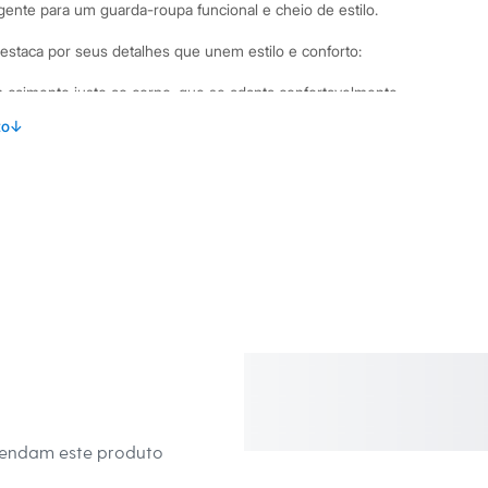
igente para um guarda-roupa funcional e cheio de estilo.
destaca por seus detalhes que unem estilo e conforto:
caimento justo ao corpo, que se adapta confortavelmente.
na um toque de sofisticação e ajuda a proteger do frio.
to
↓
is para as estações com temperaturas mais amenas.
cô canelado com viscose e poliéster, garantindo toque macio
binações Para um visual casual e moderno, combine esta
a longa com uma calça jeans de modelagem ampla, como a
tênis. Adicionar uma jaqueta puffer ou um casaco alongado
stilosa. Se a ocasião pede mais formalidade, use-a por baixo
aria com uma calça de corte reto e um sapato de salto, deixando
ra um charme extra na produção.
 C&A! ❤
mendam este produto
amanho P.
Suas medidas são: