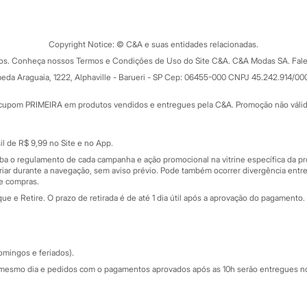
Tipos de serviços
o C&A
Clique e retire
Trocas e devoluções
ograma
Copyright Notice: © C&A e suas entidades relacionadas.
Formas de pagamento
dos. Conheça nossos Termos e Condições de Uso do Site C&A. C&A Modas SA. Fale
Todas as vantagens
ay
eda Araguaia, 1222, Alphaville - Barueri - SP Cep: 06455-000 CNPJ 45.242.914/00
Minha C&A
rtão
Cupons de desconto
cupom PRIMEIRA em produtos vendidos e entregues pela C&A. Promoção não válida p
Cartão presente
atórios
Sobre o cartão presente
nceira
l de R$ 9,99 no Site e no App.
de
iba o regulamento de cada campanha e ação promocional na vitrine específica da
iar durante a navegação, sem aviso prévio. Pode também ocorrer divergência entre
de compras.
 e Retire. O prazo de retirada é de até 1 dia útil após a aprovação do pagamento. 
omingos e feriados).
mesmo dia e pedidos com o pagamentos aprovados após as 10h serão entregues no 
Segurança e qualidade