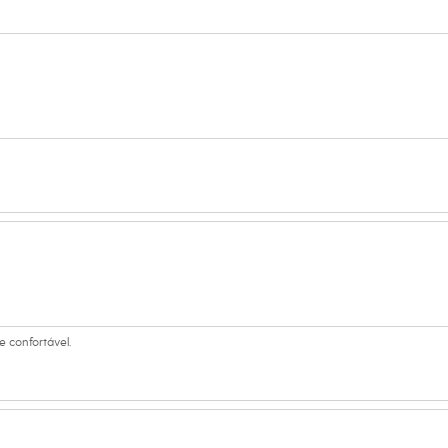
 Busto: 85cm / Cintura: 62cm / Quadril: 89cm.
s:
iscose, 20% poliéster
 Longa
s
a
ino
e confortável.