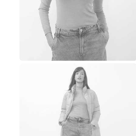
Casacos e Jaquetas
Jeans
Macacões
Saias
Shorts e Bermudas
Vestidos
Acessórios
Bolsas
Bonés e Chapéus
Bijoux
Cintos
Óculos
Relógios
Calçados
Botas
Chinelos
Rasteirinhas
Sandálias
Sapatilhas
Tênis
Marcas
City
Clock House
Mindset
Sawary