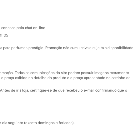
Google store
Apple store
Atendimento
 conosco pelo chat on-line
01-05
Ajuda
Fale conosco
ara perfumes prestígio. Promoção não cumulativa e sujeita a disponibilidade
Nossas lojas
Nossas lojas plus size
Central de ética
 promoção. Todas as comunicações do site podem possuir imagens meramente
 o preço exibido no detalhe do produto e o preço apresentado no carrinho de
Eventos
Antes de ir à loja, certifique-se de que recebeu o e-mail confirmando que o
Especial Dia dos Pais
dia seguinte (exceto domingos e feriados).