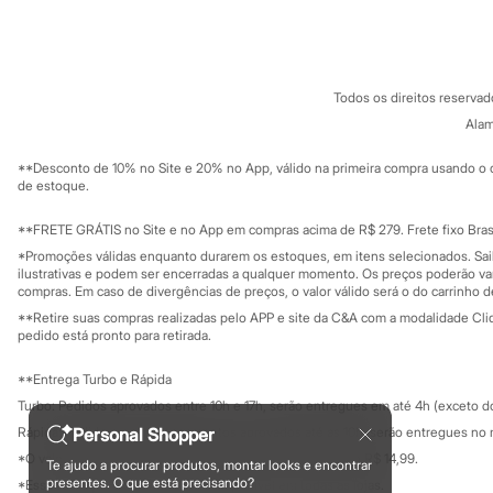
Sobre a C&A
Cartão C&A
Sonic
Sobre o cartã
Fornecedores
Stitch
Termos e condições
C&A&VC
Beleza
Conheça o pr
Kits
Política de privacidade
Perfumes árabes
Todos os direitos reserva
Trabalhe conosco
C&A Pay
Novidades
Sobre o C&A P
Alam
Sustentabilidade
Cabelos
Solicite seu ca
Condicionador
Mapa do site
**Desconto de 10% no Site e 20% no App, válido na primeira compra usando o 
Escovas e Pentes
Governança
Investidores
de estoque.
Finalizadores
Ouvidoria / Rel
Sala de imprensa
Shampoo
Educação fina
**FRETE GRÁTIS no Site e no App em compras acima de R$ 279. Frete fixo Brasi
Tratamento
Privacidade
Cuidados com o corpo
Sustentabilida
*Promoções válidas enquanto durarem os estoques, em itens selecionados. Sa
Configuração de cookies
Hidratante
ilustrativas e podem ser encerradas a qualquer momento. Os preços poderão var
Minha privacidade
compras. Em caso de divergências de preços, o valor válido será o do carrinho 
Protetor solar
Tratamento
**Retire suas compras realizadas pelo APP e site da C&A com a modalidade Clique
Cuidados com o rosto
pedido está pronto para retirada.
Esfoliante
Hidratante
**Entrega Turbo e Rápida
Protetor solar
Turbo: Pedidos aprovados entre 10h e 17h, serão entregues em até 4h (exceto d
Tônicos
Maquiagens
Personal Shopper
Rápida: Pedidos com os pagamentos aprovados até as 10h, serão entregues no 
Base
*O valor do frete para o turbo é R$ 24,99 e para a rápida é R$ 14,99.
Te ajudo a procurar produtos, montar looks e encontrar
Batom
Formas de pagamento
presentes. O que está precisando?
*Essa condição ainda não estará disponível em todas as lojas.