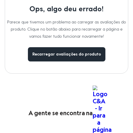
Tipo
:
Canelada
Moda esportiva
Gênero
:
Feminino
Shorts e Saias
Ops, algo deu errado!
Vestidos
Masculino
Parece que tivemos um problema ao carregar as avaliações do
Em alta
Dia dos Pais
produto. Clique no botão abaixo para recarregar a página e
Inverno
vamos fazer tudo funcionar novamente!
Novidades
Roupas
Bermudas
Recarregar avaliações do produto
Camisas
Calças
Camisetas e Regatas
Casacos e Jaquetas
Jeans
Polos
Acessórios
Bolsas e Mochilas
Chapéus e Bonés
Cintos
Carteiras
A gente se encontra na
Óculos
Relógios
Calçados
Botas