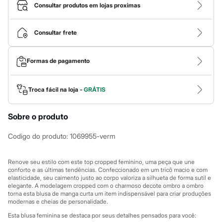
Calças
Consultar produtos em lojas proximas
Casacos e Jaquetas
Jeans
Macacões
Consultar frete
Saias
Shorts e Bermudas
Vestidos
Formas de pagamento
Acessórios
Bolsas
Bonés e Chapéus
Bijoux
Troca fácil na loja -
GRÁTIS
Cintos
Óculos
Sobre o produto
Relógios
Calçados
Botas
Codigo do produto
:
1069955-verm
Chinelos
Rasteirinhas
Sandálias
Renove seu estilo com este top cropped feminino, uma peça que une
Sapatilhas
conforto e as últimas tendências. Confeccionado em um tricô macio e com
elasticidade, seu caimento justo ao corpo valoriza a silhueta de forma sutil e
Tênis
elegante. A modelagem cropped com o charmoso decote ombro a ombro
Marcas
torna esta blusa de manga curta um item indispensável para criar produções
City
modernas e cheias de personalidade.
Clock House
Mindset
Esta blusa feminina se destaca por seus detalhes pensados para você: