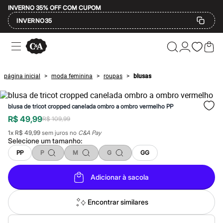
INVERNO 35% OFF COM CUPOM
INVERNO35
Ofertas
Compre por Departamento
Feminino
Masculino
página inicial
moda feminina
roupas
blusas
>
>
>
Infantil
Calçados
Mindse7
blusa de tricot cropped canelada ombro a ombro vermelho PP
Plus Size
Até 20% off
R$ 49,99
R$ 109,99
Até 40% off
1
x
R$ 49,99
sem juros no
C&A Pay
Até 60% off
Selecione um
tamanho
:
A partir de 60% off
Feminino
PP
P
M
G
GG
Em alta
Inverno
Adicionar à sacola
Alfaiataria
Novidades
Roupas
Encontrar similares
Blusas e Camisetas
Básicos