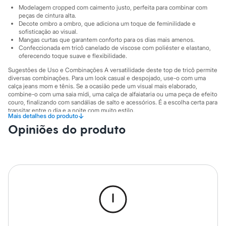
Sawary
Modelagem cropped com caimento justo, perfeita para combinar com
Yessica
peças de cintura alta.
Moda esportiva
Decote ombro a ombro, que adiciona um toque de feminilidade e
Acessórios
sofisticação ao visual.
Blusas
Mangas curtas que garantem conforto para os dias mais amenos.
Calçados
Confeccionada em tricô canelado de viscose com poliéster e elastano,
Leggings
oferecendo toque suave e flexibilidade.
Shorts e Bermudas
Sugestões de Uso e Combinações A versatilidade deste top de tricô permite
Tops
diversas combinações. Para um look casual e despojado, use-o com uma
Moda íntima
calça jeans mom e tênis. Se a ocasião pede um visual mais elaborado,
Calcinhas
combine-o com uma saia mídi, uma calça de alfaiataria ou uma peça de efeito
Cintas e Modeladores
couro, finalizando com sandálias de salto e acessórios. É a escolha certa para
Meias
transitar entre o dia e a noite com muito estilo.
↓
Mais detalhes do produto
Pijamas
A gente se encontra na C&A! ❤
Opiniões do produto
Sutiãs e Tops
Moda praia
A Modelo veste tamanho P.
Suas medidas são:
Biquínis
Altura: 170cm / Busto: 77cm / Cintura: 60cm / Quadril: 87cm.
Maiôs
Saídas de praia
Informacoes gerais:
Personagens
Plus size
Material
:
88% viscose, 10% poliéster, 2% elastano
Blusas e Camisetas
Cor
:
Vermelho
Calças
Manga
:
Manga Curta
Casacos e Jaquetas
Marcas
:
C&A
Decote
:
Ombro a ombro
Jeans