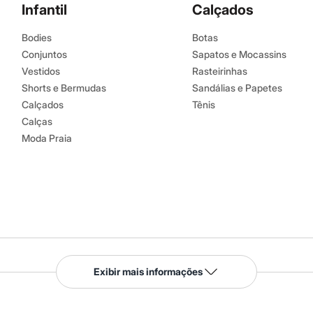
Infantil
Calçados
Bodies
Botas
Conjuntos
Sapatos e Mocassins
Vestidos
Rasteirinhas
Shorts e Bermudas
Sandálias e Papetes
Calçados
Tênis
Calças
Moda Praia
Serviços
Exibir mais informações
Tipos de serviços
o C&A
Clique e retire