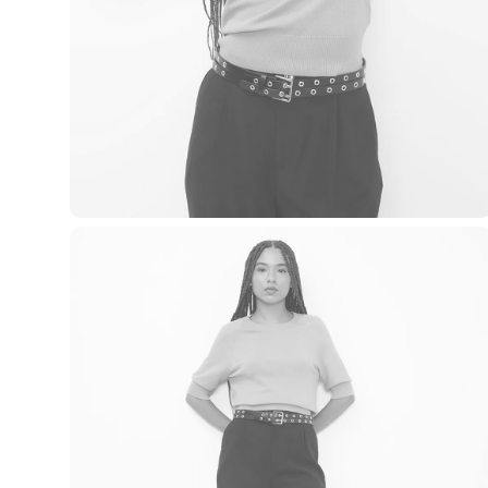
Blusas e Camisetas
Básicos
Calças
Casacos e Jaquetas
Jeans
Macacões
Saias
Shorts e Bermudas
Vestidos
Acessórios
Bolsas
Bonés e Chapéus
Bijoux
Cintos
Óculos
Relógios
Calçados
Botas
Chinelos
Rasteirinhas
Sandálias
Sapatilhas
Tênis
Marcas
City