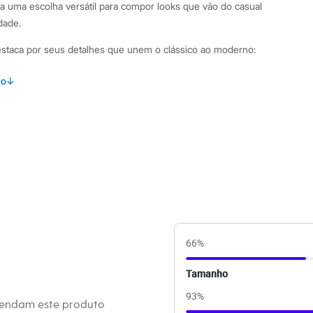
a uma escolha versátil para compor looks que vão do casual
dade.
destaca por seus detalhes que unem o clássico ao moderno:
icô macio de viscose e poliamida, oferecendo toque suave e
to
↓
nto ajustado ao corpo e mangas curtas no estilo raglan.
decote redondo, punhos e barra canelados em cor
 de combinar em diversas produções.
binações Para um visual com inspiração preppy e moderna,
ricô com uma bermuda de alfaiataria e mocassins. Se a ideia é
 a dia, uma calça jeans de cintura alta é a aposta certa. Para o
se-a com uma calça pantalona e um blazer, criando uma
66
%
rofissional.
Tamanho
 C&A! ❤
93
%
mendam este produto