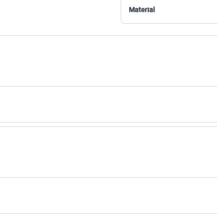
Material
amanho P.
Suas medidas são:
 Busto: 80cm / Cintura: 70cm / Quadril: 91cm.
s:
iscose, 20% poliamida
 Curta
 House
e Redondo
ino