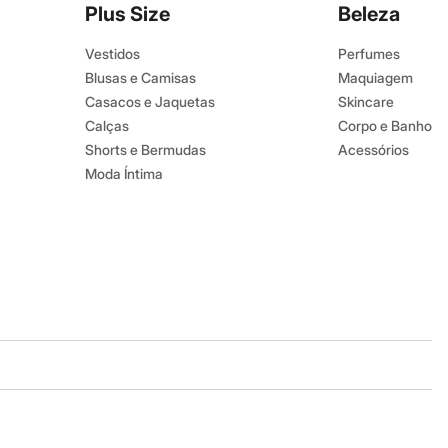
Plus Size
Beleza
Vestidos
Perfumes
Blusas e Camisas
Maquiagem
Casacos e Jaquetas
Skincare
Calças
Corpo e Banho
Shorts e Bermudas
Acessórios
Moda Íntima
Baixe o app
Google store
Apple store