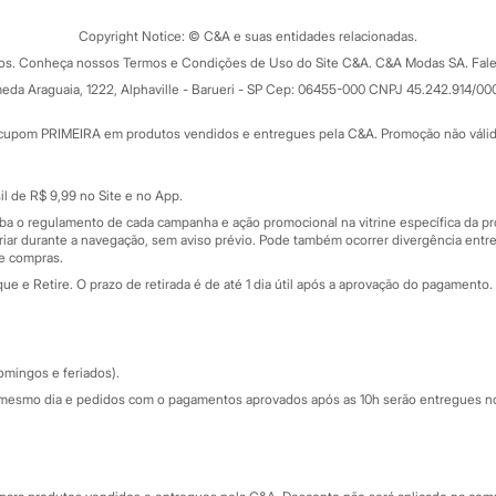
Trocas e devoluções
ograma
Copyright Notice: © C&A e suas entidades relacionadas.
Formas de pagamento
dos. Conheça nossos Termos e Condições de Uso do Site C&A. C&A Modas SA. Fale
Todas as vantagens
ay
eda Araguaia, 1222, Alphaville - Barueri - SP Cep: 06455-000 CNPJ 45.242.914/00
Minha C&A
rtão
Cupons de desconto
cupom PRIMEIRA em produtos vendidos e entregues pela C&A. Promoção não válida p
Cartão presente
atórios
Sobre o cartão presente
nceira
l de R$ 9,99 no Site e no App.
de
iba o regulamento de cada campanha e ação promocional na vitrine específica da
iar durante a navegação, sem aviso prévio. Pode também ocorrer divergência entre
de compras.
 e Retire. O prazo de retirada é de até 1 dia útil após a aprovação do pagamento. 
omingos e feriados).
mesmo dia e pedidos com o pagamentos aprovados após as 10h serão entregues no 
Segurança e qualidade