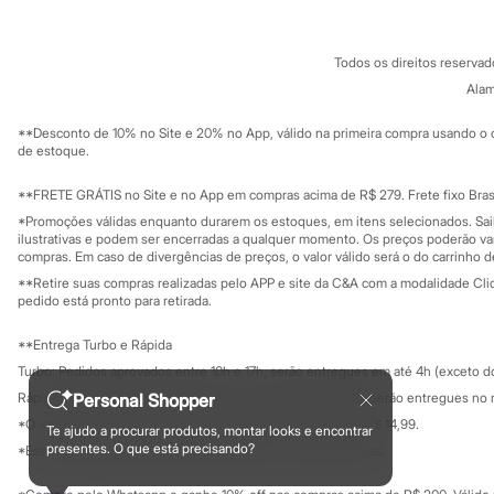
Minecraft
Termos e condições
C&A&VC
Naruto
Conheça o pr
Política de privacidade
Patrulha Canina
Todos os direitos reserva
Trabalhe conosco
C&A Pay
Sonic
Sobre o C&A P
Alam
Stitch
Sustentabilidade
Beleza
Solicite seu ca
Mapa do site
**Desconto de 10% no Site e 20% no App, válido na primeira compra usando o 
Kits
Governança
Investidores
de estoque.
Perfumes árabes
Ouvidoria / Rel
Novidades
Sala de imprensa
Cabelos
Educação fina
**FRETE GRÁTIS no Site e no App em compras acima de R$ 279. Frete fixo Brasi
Privacidade
Condicionador
Sustentabilida
*Promoções válidas enquanto durarem os estoques, em itens selecionados. Sa
Configuração de cookies
Escovas e Pentes
ilustrativas e podem ser encerradas a qualquer momento. Os preços poderão var
Finalizadores
Minha privacidade
compras. Em caso de divergências de preços, o valor válido será o do carrinho 
Shampoo
**Retire suas compras realizadas pelo APP e site da C&A com a modalidade Clique
Tratamento
pedido está pronto para retirada.
Cuidados com o corpo
Hidratante
**Entrega Turbo e Rápida
Protetor solar
Turbo: Pedidos aprovados entre 10h e 17h, serão entregues em até 4h (exceto d
Tratamento
Cuidados com o rosto
Personal Shopper
Rápida: Pedidos com os pagamentos aprovados até as 10h, serão entregues no 
Esfoliante
*O valor do frete para o turbo é R$ 24,99 e para a rápida é R$ 14,99.
Te ajudo a procurar produtos, montar looks e encontrar
Hidratante
Formas de pagamento
presentes. O que está precisando?
*Essa condição ainda não estará disponível em todas as lojas.
Protetor solar
Tônicos