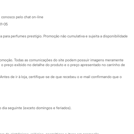
Atendimento
 conosco pelo chat on-line
01-05
Ajuda
Fale conosco
ara perfumes prestígio. Promoção não cumulativa e sujeita a disponibilidade
Nossas lojas
Nossas lojas plus size
Central de ética
 promoção. Todas as comunicações do site podem possuir imagens meramente
 o preço exibido no detalhe do produto e o preço apresentado no carrinho de
Eventos
Antes de ir à loja, certifique-se de que recebeu o e-mail confirmando que o
Especial Dia dos Pais
dia seguinte (exceto domingos e feriados).