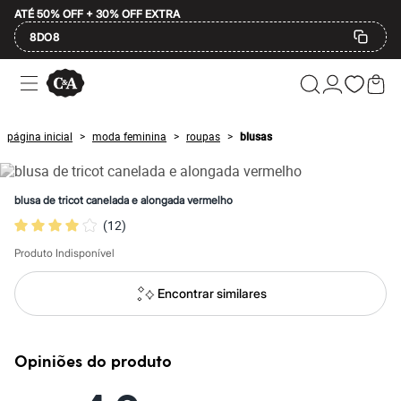
ATÉ 50% OFF + 30% OFF EXTRA
8DO8
Ofertas
Compre por Departamento
Feminino
Masculino
página inicial
moda feminina
roupas
blusas
>
>
>
Infantil
Calçados
Mindse7
Plus Size
blusa de tricot canelada e alongada vermelho
Até 20% off
(
12
)
Até 40% off
Até 60% off
Produto Indisponível
A partir de 60% off
Feminino
Em alta
Encontrar similares
Inverno
Alfaiataria
Novidades
Roupas
Opiniões do produto
Blusas e Camisetas
Básicos