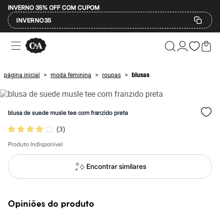
INVERNO 35% OFF COM CUPOM
INVERNO35
Ofertas
Compre por Departamento
Feminino
Masculino
página inicial
moda feminina
roupas
blusas
>
>
>
Infantil
Calçados
Mindse7
Plus Size
blusa de suede musle tee com franzido preta
Até 20% off
Até 40% off
(
3
)
Até 60% off
A partir de 60% off
Produto Indisponível
Feminino
Em alta
Encontrar similares
Inverno
Alfaiataria
Novidades
Roupas
Opiniões do produto
Blusas e Camisetas
Básicos