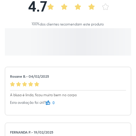
4.7
Calças
Casacos e Jaquetas
Jeans
Macacões
Saias
100
%
dos clientes recomendam este produto
Shorts e Bermudas
Vestidos
Acessórios
Bolsas
Bonés e Chapéus
Bijoux
Cintos
Óculos
Relógios
Calçados
Rosane B.
-
04/02/2025
Botas
Chinelos
Rasteirinhas
A blusa é linda, ficou muito bem no corpo
Sandálias
0
Esta avaliação foi útil?
Sapatilhas
Tênis
Marcas
City
Clock House
Mindset
FERNANDA P.
-
19/02/2025