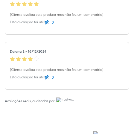
Sawary
Yessica
Moda esportiva
(Cliente avaliou este produto mas não fez um comentário)
Acessórios
0
Blusas
Esta avaliação foi útil?
Calçados
Leggings
Shorts e Bermudas
Tops
Moda íntima
Daiana S.
-
16/12/2024
Calcinhas
Cintas e Modeladores
Meias
(Cliente avaliou este produto mas não fez um comentário)
Pijamas
Sutiãs e Tops
0
Esta avaliação foi útil?
Moda praia
Biquínis
Maiôs
Saídas de praia
Avaliações reais, auditadas por:
Personagens
Plus size
Blusas e Camisetas
Calças
Casacos e Jaquetas
Jeans