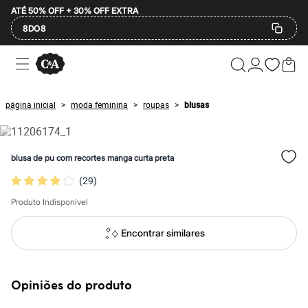
ATÉ 50% OFF + 30% OFF EXTRA
8DO8
Ofertas
Compre por Departamento
Feminino
Masculino
página inicial
moda feminina
roupas
blusas
>
>
>
Infantil
Calçados
Mindse7
Plus Size
blusa de pu com recortes manga curta preta
2 calçados por R$189
2 peças por R$199
(
29
)
3 lingeries por R$99
3 itens de beleza por R$129
Produto Indisponível
Até 20% off
Até 40% off
Encontrar similares
Até 60% off
A partir de 60% off
Feminino
Em alta
Opiniões do produto
Inverno
Alfaiataria