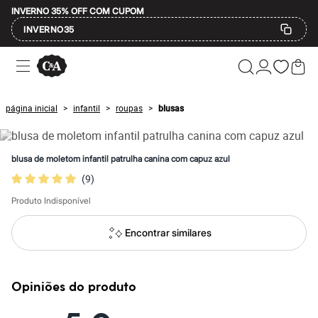
INVERNO 35% OFF COM CUPOM
INVERNO35
Ofertas
Compre por Departamento
Feminino
Masculino
página inicial
infantil
roupas
blusas
>
>
>
Infantil
Calçados
Mindse7
Plus Size
blusa de moletom infantil patrulha canina com capuz azul
Até 20% off
(
9
)
Até 40% off
Até 60% off
Produto Indisponível
A partir de 60% off
Feminino
Em alta
Encontrar similares
Inverno
Alfaiataria
Novidades
Roupas
Opiniões do produto
Blusas e Camisetas
Básicos