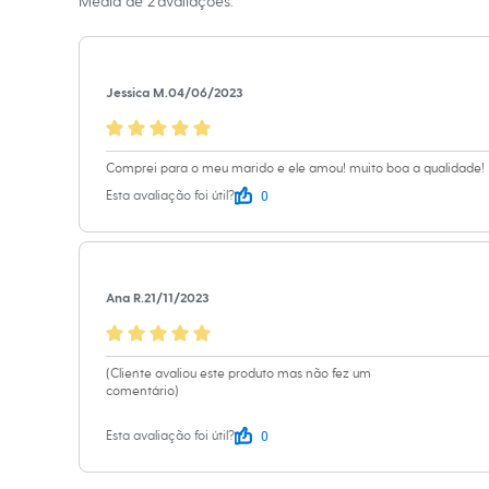
Material
:
Mole
Média de
2
avaliações.
Sapatos
Cor
:
Bege
Sandálias e Papetes
Tênis
Marcas
:
Angelo
Moda esportiva
Gênero
:
Mascu
Acessórios
Jessica M.
04/06/2023
Bermudas
Camisetas
Calças
Calçados
Comprei para o meu marido e ele amou! muito boa a qualidade!
Regatas
0
Esta avaliação foi útil?
Moda íntima
Cuecas
Meias
Pijamas
Moda praia
Ana R.
21/11/2023
Personagens
Plus size
Blusas e Camisetas
Calças
(Cliente avaliou este produto mas não fez um
Camisas
comentário)
Casacos e Jaquetas
Jeans
0
Esta avaliação foi útil?
Moda esportiva
Shorts e Bermudas
Todos os produtos