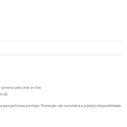
Baixe o app
Google store
Apple store
Atendimento
 conosco pelo chat on-line
01-05
Ajuda
Fale conosco
ara perfumes prestígio. Promoção não cumulativa e sujeita a disponibilidade
Nossas lojas
Nossas lojas plus size
Central de ética