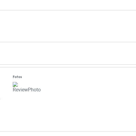
tom
 Lítrico
lino
Fotos