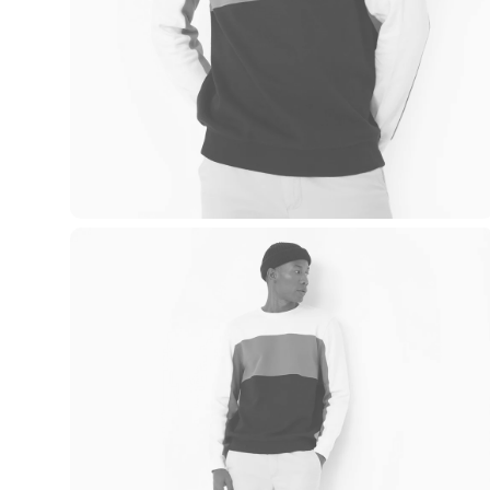
Casacos e Jaquetas
Jeans
Macacões
Saias
Shorts e Bermudas
Vestidos
Acessórios
Bolsas
Bonés e Chapéus
Bijoux
Cintos
Óculos
Relógios
Calçados
Botas
Chinelos
Rasteirinhas
Sandálias
Sapatilhas
Tênis
Marcas
City
Clock House
Mindset
Sawary