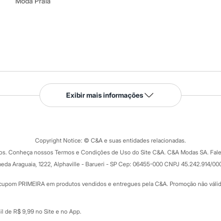
Moda Praia
Serviços
Exibir mais informações
Tipos de serviços
o C&A
Clique e retire
Trocas e devoluções
ograma
Copyright Notice: © C&A e suas entidades relacionadas.
Formas de pagamento
dos. Conheça nossos Termos e Condições de Uso do Site C&A. C&A Modas SA. Fale
Todas as vantagens
ay
eda Araguaia, 1222, Alphaville - Barueri - SP Cep: 06455-000 CNPJ 45.242.914/00
Minha C&A
rtão
Cupons de desconto
cupom PRIMEIRA em produtos vendidos e entregues pela C&A. Promoção não válida p
Cartão presente
atórios
Sobre o cartão presente
nceira
l de R$ 9,99 no Site e no App.