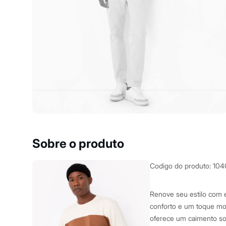
Yessica
Moda esportiva
Acessórios
Blusas
Calçados
Leggings
Shorts e Bermudas
Tops
Moda íntima
Calcinhas
Cintas e Modeladores
Meias
Pijamas
Sutiãs e Tops
Moda praia
Biquínis
Sobre o produto
Maiôs
Saídas de praia
Personagens
Codigo do produto
:
104
Plus size
Blusas e Camisetas
Calças
Renove seu estilo com 
Casacos e Jaquetas
conforto e um toque mo
Jeans
oferece um caimento sol
Moda esportiva