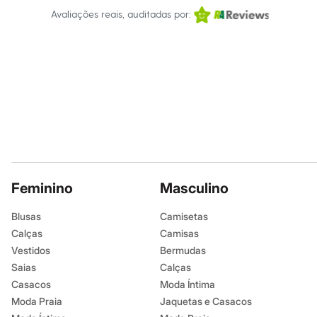
Infantil
Avaliações reais, auditadas por:
Em alta
Arrumadinho para os meninos
Romântico para as meninas
Inverno
Novidades
Roupas menina
0 a 24 meses
1 a 5 anos
4 a 12 anos
10 a 16 anos
Roupas menino
0 a 24 meses
1 a 5 anos
4 a 12 anos
Feminino
Masculino
10 a 16 anos
Acessórios
Blusas
Camisetas
Recém-nascido
Calças
Camisas
Bolsas e Mochilas
Chapéus
Vestidos
Bermudas
Calçados
Saias
Calças
Botas
Casacos
Moda Íntima
Chinelos
Pantufas
Moda Praia
Jaquetas e Casacos
Rasteirinhas