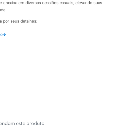
e encaixa em diversas ocasiões casuais, elevando suas
ade.
 por seus detalhes:
etinho, um tecido leve e confortável para o dia a dia.
to
↓
om caimento solto, garantindo liberdade de movimentos.
ecorte em cor contrastante no estilo color block.
gas longas com acabamento em punho canelado.
o canelado para um ajuste melhor ao corpo.
binações Este moletom é uma peça versátil para o guarda-
ne-o com uma calça jeans para um look despojado ou com
 uma proposta mais arrumada. É perfeito para um passeio no
tro com amigos ou para relaxar com estilo. Nos dias mais
camiseta básica para criar camadas.
 C&A! ❤
s:
mendam este produto