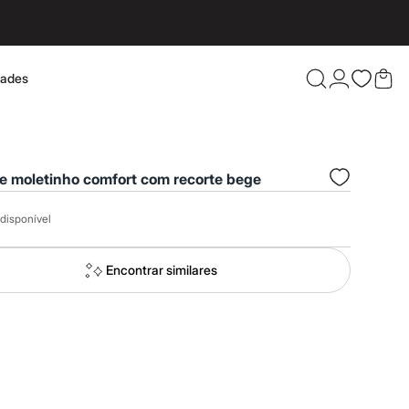
dades
Confira 
e moletinho comfort com recorte bege
disponível
Encontrar similares