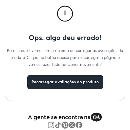
Calças
Casacos e Jaquetas
Jeans
Macacões
Saias
Shorts e Bermudas
Vestidos
Ops, algo deu errado!
Acessórios
Bolsas
Bonés e Chapéus
Parece que tivemos um problema ao carregar as avaliações do
Bijoux
produto. Clique no botão abaixo para recarregar a página e
Cintos
Óculos
vamos fazer tudo funcionar novamente!
Relógios
Calçados
Botas
Recarregar avaliações do produto
Chinelos
Rasteirinhas
Sandálias
Sapatilhas
Tênis
Marcas
City
A gente se encontra na
Clock House
Mindset