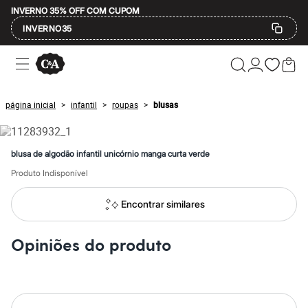
INVERNO 35% OFF COM CUPOM
INVERNO35
Ofertas
Compre por Departamento
Feminino
Masculino
página inicial
infantil
roupas
blusas
>
>
>
Infantil
Calçados
Mindse7
Plus Size
blusa de algodão infantil unicórnio manga curta verde
Até 20% off
Até 40% off
Produto Indisponível
Até 60% off
A partir de 60% off
Encontrar similares
Feminino
Em alta
Inverno
Opiniões do produto
Alfaiataria
Novidades
Roupas
Blusas e Camisetas
Básicos