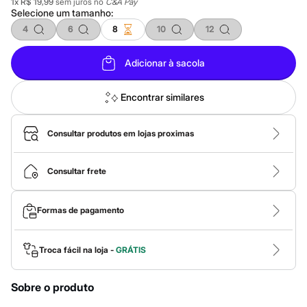
Calças
1
x
R$ 19,99
sem juros no
C&A Pay
Selecione um
tamanho
:
Casacos e Jaquetas
Jeans
4
6
8
10
12
Macacões
Saias
Shorts e Bermudas
Adicionar à sacola
Vestidos
Acessórios
Encontrar similares
Bolsas
Bonés e Chapéus
Bijoux
Consultar produtos em lojas proximas
Cintos
Óculos
Relógios
Consultar frete
Calçados
Botas
Chinelos
Rasteirinhas
Formas de pagamento
Sandálias
Sapatilhas
Tênis
Troca fácil na loja -
GRÁTIS
Marcas
City
Clock House
Sobre o produto
Mindset