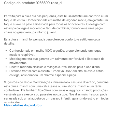
Sawary
Codigo do produto
:
1066699-rosa_cl
Yessica
Moda esportiva
Acessórios
Perfeita para o dia a dia das pequenas, esta blusa infantil une conforto e um
Blusas
toque de estilo. Confeccionada em malha de algodão macia, ela garante um
Calçados
toque suave na pele e liberdade para todas as brincadeiras. O design com
Leggings
estampa college é moderno e fácil de combinar, tornando-se uma peça-
chave no guarda-roupa infanto juvenil.
Shorts e Bermudas
Tops
Esta blusa infantil foi pensada para oferecer conforto e estilo em cada
Moda íntima
detalhe:
Calcinhas
Confeccionada em malha 100% algodão, proporcionando um toque
Cintas e Modeladores
macio e respirável.
Meias
Modelagem reta que garante um caimento confortável e liberdade de
Pijamas
movimentos.
Sutiãs e Tops
Decote redondo clássico e mangas curtas, ideais para o uso diário.
Moda praia
Estampa frontal com a escrita "Brooklyn USA" em alto-relevo e estilo
Biquínis
college, adicionando um charme especial à peça.
Maiôs
Sugestões de Uso e Combinações Para um look casual e divertido, combine
Saídas de praia
esta blusa infantil com uma calça jeans ou um shorts infantil e um tênis
Personagens
confortável. Ela também fica ótima com saias e leggings, criando produções
Plus size
versáteis para a escola ou passeios no parque. Nos dias mais frescos, pode
Blusas e Camisetas
ser usada sob uma jaqueta ou um casaco infantil, garantindo estilo em todas
Calças
as estações.
↓
Mais detalhes do produto
Casacos e Jaquetas
A gente se encontra na C&A! ❤
Jeans