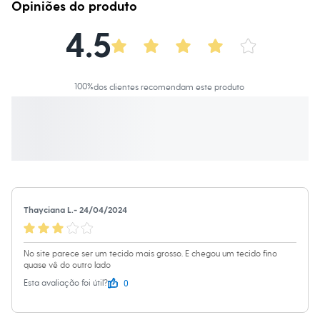
Moda esportiva
Opiniões do produto
Informacoes gerais:
Shorts e Saias
Material
:
100% algodão
Vestidos
4.5
Cor
:
Rosa
Masculino
Marcas
:
Palomino
Em alta
Gênero
:
Menina
Dia dos Pais
Inverno
100
%
dos clientes recomendam este produto
Novidades
Roupas
Bermudas
Camisas
Calças
Camisetas e Regatas
Casacos e Jaquetas
Jeans
Polos
Acessórios
Thayciana L.
-
24/04/2024
Bolsas e Mochilas
Chapéus e Bonés
Cintos
No site parece ser um tecido mais grosso. E chegou um tecido fino
Carteiras
quase vê do outro lado
Óculos
0
Esta avaliação foi útil?
Relógios
Calçados
Botas