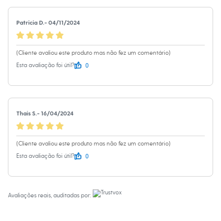
Chinelos
Sapatos
Sandálias e Papetes
Patricia D.
-
04/11/2024
Tênis
Moda esportiva
Acessórios
(Cliente avaliou este produto mas não fez um comentário)
Bermudas
0
Camisetas
Esta avaliação foi útil?
Calças
Calçados
Regatas
Moda íntima
Cuecas
Thais S.
-
16/04/2024
Meias
Pijamas
Moda praia
(Cliente avaliou este produto mas não fez um comentário)
Personagens
Plus size
0
Esta avaliação foi útil?
Blusas e Camisetas
Calças
Camisas
Casacos e Jaquetas
Avaliações reais, auditadas por:
Jeans
Moda esportiva
Shorts e Bermudas