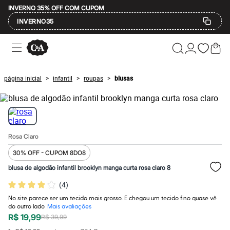
INVERNO 35% OFF COM CUPOM
INVERNO35
Ofertas
Compre por Departamento
Feminino
Masculino
página inicial
infantil
roupas
blusas
>
>
>
Infantil
Calçados
Mindse7
Plus Size
Até 20% off
Até 40% off
Rosa Claro
Até 60% off
A partir de 60% off
30% OFF - CUPOM 8DO8
Feminino
Em alta
blusa de algodão infantil brooklyn manga curta rosa claro 8
Inverno
(
4
)
Alfaiataria
Novidades
No site parece ser um tecido mais grosso. E chegou um tecido fino quase vê
Roupas
do outro lado
Mais avaliações
Blusas e Camisetas
R$ 19,99
R$ 39,99
Básicos