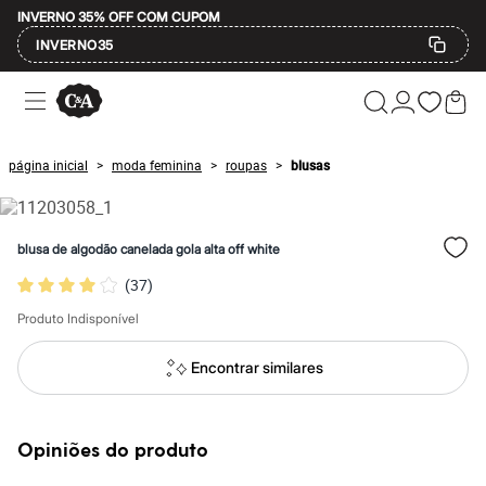
INVERNO 35% OFF COM CUPOM
INVERNO35
Ofertas
Compre por Departamento
Feminino
Masculino
página inicial
moda feminina
roupas
blusas
>
>
>
Infantil
Calçados
Mindse7
Plus Size
blusa de algodão canelada gola alta off white
Até 20% off
Até 40% off
(
37
)
Até 60% off
A partir de 60% off
Produto Indisponível
Feminino
Em alta
Encontrar similares
Inverno
Alfaiataria
Novidades
Roupas
Opiniões do produto
Blusas e Camisetas
Básicos