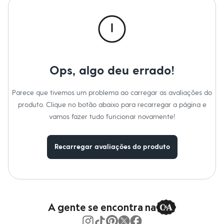
Calças
Casacos e Jaquetas
Jeans
Macacões
Saias
Shorts e Bermudas
Vestidos
Acessórios
Ops, algo deu errado!
Bolsas
Bonés e Chapéus
Bijoux
Parece que tivemos um problema ao carregar as avaliações do
Cintos
produto. Clique no botão abaixo para recarregar a página e
Óculos
vamos fazer tudo funcionar novamente!
Relógios
Calçados
Botas
Chinelos
Recarregar avaliações do produto
Rasteirinhas
Sandálias
Sapatilhas
Tênis
Marcas
City
A gente se encontra na
Clock House
Mindset