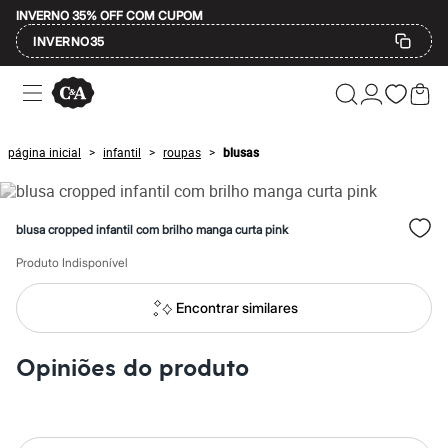
INVERNO 35% OFF COM CUPOM
INVERNO35
Ofertas
Compre por Departamento
Feminino
Masculino
página inicial
infantil
roupas
blusas
>
>
>
Infantil
Calçados
Mindse7
Plus Size
blusa cropped infantil com brilho manga curta pink
Até 20% off
Até 40% off
Produto Indisponível
Até 60% off
A partir de 60% off
Feminino
Encontrar similares
Em alta
Inverno
Alfaiataria
Opiniões do produto
Novidades
Roupas
Blusas e Camisetas
Básicos