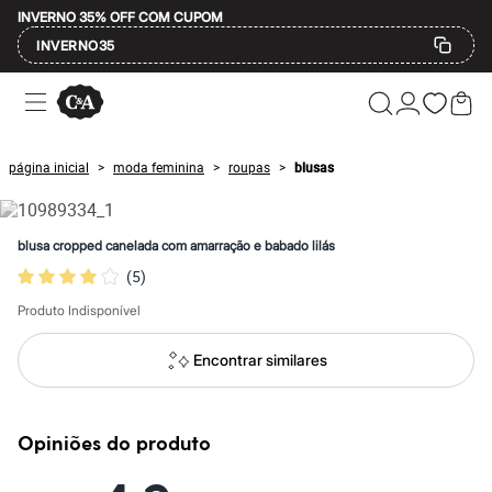
INVERNO 35% OFF COM CUPOM
INVERNO35
Ofertas
Compre por Departamento
Feminino
Masculino
página inicial
moda feminina
roupas
blusas
>
>
>
Infantil
Calçados
Mindse7
Plus Size
blusa cropped canelada com amarração e babado lilás
Até 20% off
(
5
)
Até 40% off
Até 60% off
Produto Indisponível
A partir de 60% off
Feminino
Em alta
Encontrar similares
Inverno
Alfaiataria
Novidades
Roupas
Opiniões do produto
Blusas e Camisetas
Básicos