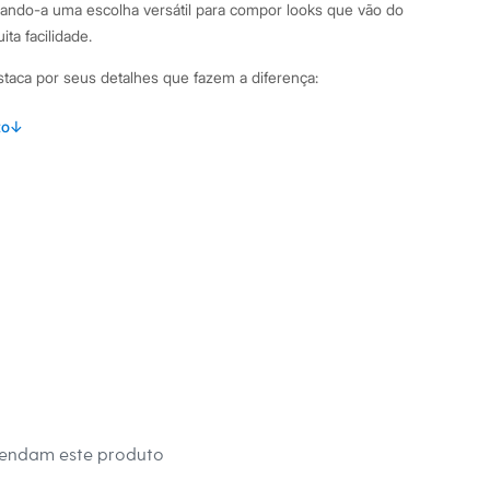
nando-a uma escolha versátil para compor looks que vão do
ta facilidade.
staca por seus detalhes que fazem a diferença:
lha canelada, que oferece conforto e um ajuste suave ao
to
↓
com gola alta, um detalhe que confere elegância e
.
barra dobrada, adicionando um toque charmoso e moderno.
do que garante maior durabilidade e um visual refinado.
binações Para um visual de trabalho moderno, combine esta
alça de alfaiataria de cintura alta e um blazer. Se a ideia é um
na, ela fica ótima com saias de diferentes comprimentos ou
orita. Nos dias mais frios, use-a como base para sobreposições
, criando produções cheias de estilo.
 C&A! ❤
mendam este produto
s: