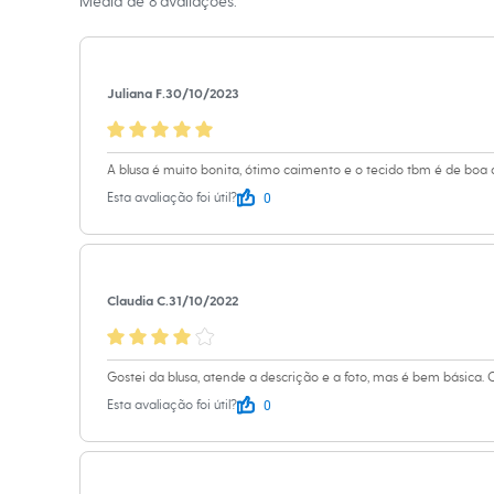
Média de
8
avaliações.
Sapatos
Material
:
Visco
Sandálias e Papetes
Tênis
Cor
:
Preto
Moda esportiva
Manga
:
Manga
Acessórios
Juliana F.
30/10/2023
Marcas
:
City
Bermudas
Camisetas
Tipo
:
Canelad
Calças
Gênero
:
Femin
Calçados
A blusa é muito bonita, ótimo caimento e o tecido tbm é de boa 
Regatas
0
Esta avaliação foi útil?
Moda íntima
Cuecas
Meias
Pijamas
Moda praia
Claudia C.
31/10/2022
Personagens
Plus size
Blusas e Camisetas
Calças
Gostei da blusa, atende a descrição e a foto, mas é bem básica. 
Camisas
0
Casacos e Jaquetas
Esta avaliação foi útil?
Jeans
Moda esportiva
Shorts e Bermudas
Todos os produtos