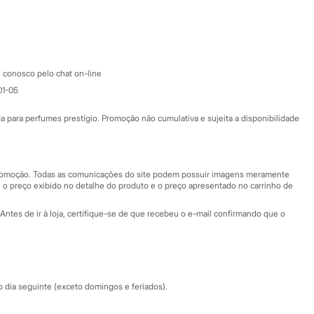
Google store
Apple store
Atendimento
 conosco pelo chat on-line
01-05
Ajuda
Fale conosco
ara perfumes prestígio. Promoção não cumulativa e sujeita a disponibilidade
Nossas lojas
Nossas lojas plus size
Central de ética
 promoção. Todas as comunicações do site podem possuir imagens meramente
 o preço exibido no detalhe do produto e o preço apresentado no carrinho de
Eventos
Antes de ir à loja, certifique-se de que recebeu o e-mail confirmando que o
Especial Dia dos Pais
dia seguinte (exceto domingos e feriados).