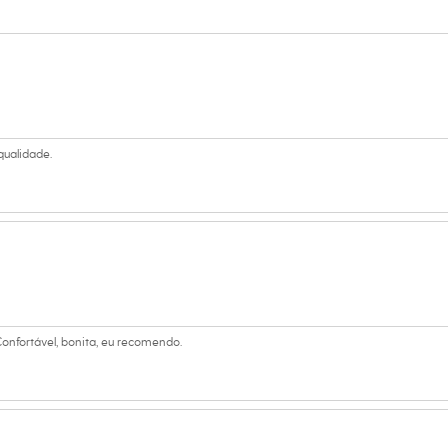
se
 Curta
a
ino
qualidade.
Confortável, bonita, eu recomendo.