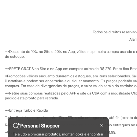
Sonic
Sobre a C&A
Cartão C&A
Stitch
Sobre o cartã
Fornecedores
Beleza
Termos e condições
C&A&VC
Kits
Conheça o pr
Perfumes árabes
Política de privacidade
Novidades
Todos os direitos reserva
Trabalhe conosco
C&A Pay
Cabelos
Sobre o C&A P
Alam
Sustentabilidade
Condicionador
Solicite seu ca
Escovas e Pentes
Mapa do site
**Desconto de 10% no Site e 20% no App, válido na primeira compra usando o 
Finalizadores
Governança
Investidores
de estoque.
Shampoo
Ouvidoria / Rel
Sala de imprensa
Tratamento
Educação fina
**FRETE GRÁTIS no Site e no App em compras acima de R$ 279. Frete fixo Brasi
Cuidados com o corpo
Privacidade
Hidratante
Sustentabilida
*Promoções válidas enquanto durarem os estoques, em itens selecionados. Sa
Configuração de cookies
ilustrativas e podem ser encerradas a qualquer momento. Os preços poderão var
Protetor solar
Minha privacidade
compras. Em caso de divergências de preços, o valor válido será o do carrinho 
Tratamento
Cuidados com o rosto
**Retire suas compras realizadas pelo APP e site da C&A com a modalidade Clique
Esfoliante
pedido está pronto para retirada.
Hidratante
Protetor solar
**Entrega Turbo e Rápida
Tônicos
Turbo: Pedidos aprovados entre 10h e 17h, serão entregues em até 4h (exceto d
Maquiagens
Personal Shopper
Rápida: Pedidos com os pagamentos aprovados até as 10h, serão entregues no 
Base
Batom
*O valor do frete para o turbo é R$ 24,99 e para a rápida é R$ 14,99.
Te ajudo a procurar produtos, montar looks e encontrar
Formas de pagamento