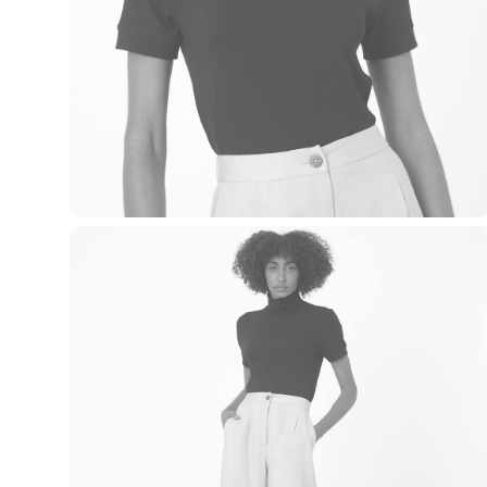
Casacos e Jaquetas
Jeans
Macacões
Saias
Shorts e Bermudas
Vestidos
Acessórios
Bolsas
Bonés e Chapéus
Bijoux
Cintos
Óculos
Relógios
Calçados
Botas
Chinelos
Rasteirinhas
Sandálias
Sapatilhas
Tênis
Marcas
City
Clock House
Mindset
Sawary