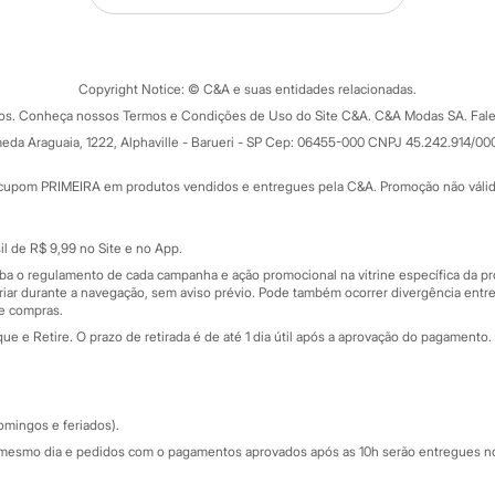
Tipos de serviços
o C&A
Clique e retire
Trocas e devoluções
ograma
Copyright Notice: © C&A e suas entidades relacionadas.
Formas de pagamento
dos. Conheça nossos Termos e Condições de Uso do Site C&A. C&A Modas SA. Fale
Todas as vantagens
ay
eda Araguaia, 1222, Alphaville - Barueri - SP Cep: 06455-000 CNPJ 45.242.914/00
Minha C&A
rtão
Cupons de desconto
cupom PRIMEIRA em produtos vendidos e entregues pela C&A. Promoção não válida p
Cartão presente
atórios
Sobre o cartão presente
nceira
l de R$ 9,99 no Site e no App.
de
iba o regulamento de cada campanha e ação promocional na vitrine específica da
iar durante a navegação, sem aviso prévio. Pode também ocorrer divergência entre
de compras.
 e Retire. O prazo de retirada é de até 1 dia útil após a aprovação do pagamento. 
omingos e feriados).
mesmo dia e pedidos com o pagamentos aprovados após as 10h serão entregues no 
Segurança e qualidade