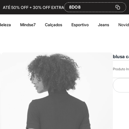
8DO8
ATÉ 50% OFF + 30% OFF EXTRA
Beleza
Mindse7
Calçados
Esportivo
Jeans
Novi
blusa c
Produto In