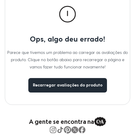
Roupas
Blusas e Camisetas
Básicos
Calças
Casacos e Jaquetas
Jeans
Macacões
Ops, algo deu errado!
Saias
Shorts e Bermudas
Vestidos
Parece que tivemos um problema ao carregar as avaliações do
Acessórios
produto. Clique no botão abaixo para recarregar a página e
Bolsas
Bonés e Chapéus
vamos fazer tudo funcionar novamente!
Bijoux
Cintos
Óculos
Recarregar avaliações do produto
Relógios
Calçados
Botas
Chinelos
Rasteirinhas
Sandálias
Sapatilhas
A gente se encontra na
Tênis
Marcas