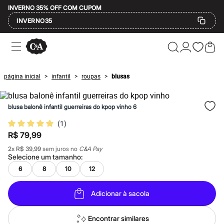
INVERNO 35% OFF COM CUPOM
INVERNO35
Ofertas
Compre por Departamento
Feminino
Masculino
página inicial
infantil
roupas
blusas
>
>
>
Infantil
Calçados
Mindse7
blusa balonê infantil guerreiras do kpop vinho 6
Plus Size
Até 20% off
(
1
)
Até 40% off
R$ 79,99
Até 60% off
A partir de 60% off
2
x
R$ 39,99
sem juros no
C&A Pay
Feminino
Selecione um
tamanho
:
Em alta
6
8
10
12
Inverno
Alfaiataria
Novidades
Adicionar à sacola
Roupas
Blusas e Camisetas
Básicos
Encontrar similares