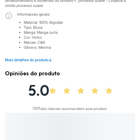
tetracloroetileno e solventes do simbolo F, processo suave - Limpeza à
Sawary
úmido processo suave
Yessica
Moda esportiva
Informacoes gerais:
Acessórios
Material
:
100% Algodão
Blusas
Tipo
:
Blusa
Calçados
Manga
:
Manga curta
Leggings
Cor
:
Vinho
Shorts e Bermudas
Marcas
:
C&A
Tops
Gênero
:
Menina
Moda íntima
Calcinhas
↓
Mais detalhes do produto
Cintas e Modeladores
Meias
Opiniões do produto
Pijamas
Sutiãs e Tops
5.0
Moda praia
Biquínis
Maiôs
Saídas de praia
Personagens
100
%
dos clientes recomendam este produto
Plus size
Blusas e Camisetas
Calças
Casacos e Jaquetas
Jeans