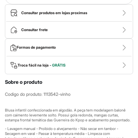
Calças
Casacos e Jaquetas
Jeans
Consultar produtos em lojas proximas
Macacões
Saias
Shorts e Bermudas
Consultar frete
Vestidos
Acessórios
Bolsas
Formas de pagamento
Bonés e Chapéus
Bijoux
Cintos
Troca fácil na loja -
GRÁTIS
Óculos
Relógios
Calçados
Sobre o produto
Botas
Chinelos
Codigo do produto
:
1113542-vinho
Rasteirinhas
Sandálias
Sapatilhas
Blusa infantil confeccionada em algodão. A peça tem modelagem balonê
Tênis
com caimento levemente solto. Possui gola redonda, mangas curtas,
Marcas
estampa frontal temática das Guerreira do Kpop e acabamento pespontado.
City
Clock House
- Lavagem manual - Proibido o alvejamento - Não secar em tambor -
Mindset
Secagem em varal - Passar à temperatura média - Limpeza com