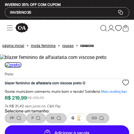
INVERNO 35% OFF COM CUPOM
INVERNO35
Ofertas
Compre por Departamento
Feminino
Masculino
página inicial
moda feminina
roupas
casacos
>
>
>
Infantil
Calçados
Mindse7
Plus Size
Até 20% off
Preto
Até 40% off
Até 60% off
blazer feminino de alfaiataria com viscose preto G
A partir de 60% off
Feminino
Gostei muito,bom caimento, muito bom o tecido! Satisfeita.
Mais avaliações
Em alta
R$ 219,99
R$ 299,99
Inverno
7
x
R$ 31,42
sem juros no
C&A Pay
Alfaiataria
Selecione um
tamanho
:
Novidades
Roupas
PP
P
M
G
GG
Blusas e Camisetas
Básicos
Adicionar à sacola