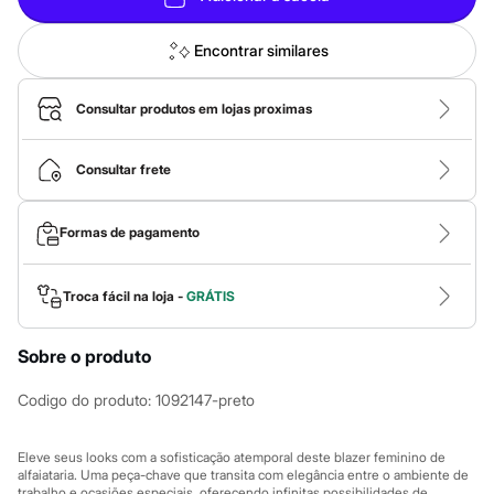
Calças
Casacos e Jaquetas
Jeans
Encontrar similares
Macacões
Saias
Shorts e Bermudas
Consultar produtos em lojas proximas
Vestidos
Acessórios
Bolsas
Consultar frete
Bonés e Chapéus
Bijoux
Cintos
Formas de pagamento
Óculos
Relógios
Calçados
Troca fácil na loja -
GRÁTIS
Botas
Chinelos
Rasteirinhas
Sobre o produto
Sandálias
Sapatilhas
Tênis
Codigo do produto
:
1092147-preto
Marcas
City
Clock House
Eleve seus looks com a sofisticação atemporal deste blazer feminino de
alfaiataria. Uma peça-chave que transita com elegância entre o ambiente de
Mindset
trabalho e ocasiões especiais, oferecendo infinitas possibilidades de