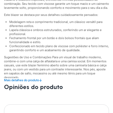
Sawary
combinação. Seu tecido com viscose garante um toque macio e um caimento
Yessica
levemente solto, proporcionando conforto e movimento para o seu dia a dia.
Moda esportiva
Acessórios
Este blazer se destaca por seus detalhes cuidadosamente pensados:
Blusas
Modelagem reta e comprimento tradicional, um clássico versátil para
Calçados
diferentes estilos.
Leggings
Lapela clássica e ombros estruturados, conferindo um ar elegante e
Shorts e Bermudas
profissional.
Tops
Fechamento frontal por um botão e dois bolsos frontais que aliam
Moda íntima
funcionalidade e estilo.
Calcinhas
Confeccionado em tecido plano de viscose com poliéster e forro interno,
garantindo conforto e um acabamento de qualidade.
Cintas e Modeladores
Meias
Sugestões de Uso e Combinações Para um visual de trabalho moderno,
Pijamas
combine-o com uma calça de alfaiataria e uma camisa social. Em momentos
Sutiãs e Tops
casuais, use este blazer feminino aberto sobre uma camiseta básica e calça
Moda praia
jeans, ou com um vestido para um contraste interessante. Nos pés, aposte
Biquínis
em sapatos de salto, mocassins ou até mesmo tênis para um toque
despojado.
Maiôs
↓
Mais detalhes do produto
Saídas de praia
A gente se encontra na C&A! ❤/38
Opiniões do produto
Personagens
Plus size
A Modelo veste tamanho P.
Suas medidas são:
Blusas e Camisetas
Altura: 173cm / Busto: 86cm / Cintura: 70cm / Quadril: 101cm.
Calças
Casacos e Jaquetas
Informacoes gerais:
Jeans