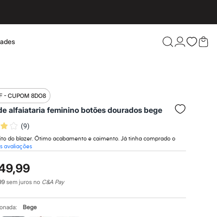
dades
Confira 
F - CUPOM 8DO8
de alfaiataria feminino botões dourados bege
(
9
)
ito do blazer. Ótimo acabamento e caimento. Já tinha comprado o
s avaliações
49,99
99
sem juros no
C&A Pay
ionada:
Bege