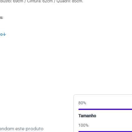
 Busto: 69cm / Cintura: 62cm / Quadril: 85cm.
s:
to
↓
 Longa
ino
80
%
Tamanho
100
%
mendam este produto