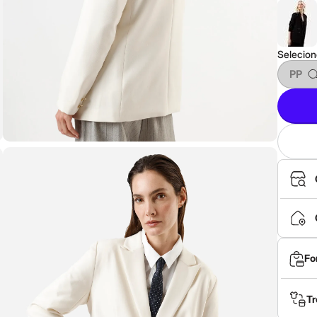
Selecio
PP
Fo
Tr