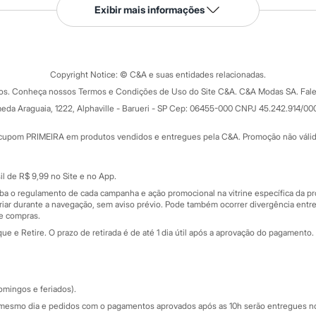
Serviços
Exibir mais informações
Tipos de serviços
o C&A
Clique e retire
Trocas e devoluções
ograma
Copyright Notice: © C&A e suas entidades relacionadas.
Formas de pagamento
dos. Conheça nossos Termos e Condições de Uso do Site C&A. C&A Modas SA. Fale
Todas as vantagens
ay
eda Araguaia, 1222, Alphaville - Barueri - SP Cep: 06455-000 CNPJ 45.242.914/00
Minha C&A
rtão
Cupons de desconto
cupom PRIMEIRA em produtos vendidos e entregues pela C&A. Promoção não válida p
Cartão presente
atórios
Sobre o cartão presente
nceira
l de R$ 9,99 no Site e no App.
de
iba o regulamento de cada campanha e ação promocional na vitrine específica da
iar durante a navegação, sem aviso prévio. Pode também ocorrer divergência entre
de compras.
 e Retire. O prazo de retirada é de até 1 dia útil após a aprovação do pagamento. 
omingos e feriados).
mesmo dia e pedidos com o pagamentos aprovados após as 10h serão entregues no 