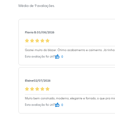
Sapatos
Média de
9
avaliações.
Sandálias e Papetes
Tênis
Moda esportiva
Acessórios
Bermudas
Camisetas
Flavia B.
03/08/2026
Calças
Calçados
Regatas
Moda íntima
Gostei muito do blazer. Ótimo acabamento e caimento. Já tinha
Cuecas
0
Esta avaliação foi útil?
Meias
Pijamas
Moda praia
Personagens
Plus size
Blusas e Camisetas
Elaine
02/07/2026
Calças
Camisas
Casacos e Jaquetas
Muito bem construído, moderno, elegante e forrado, o que pra mim
Jeans
Moda esportiva
0
Esta avaliação foi útil?
Shorts e Bermudas
Todos os produtos