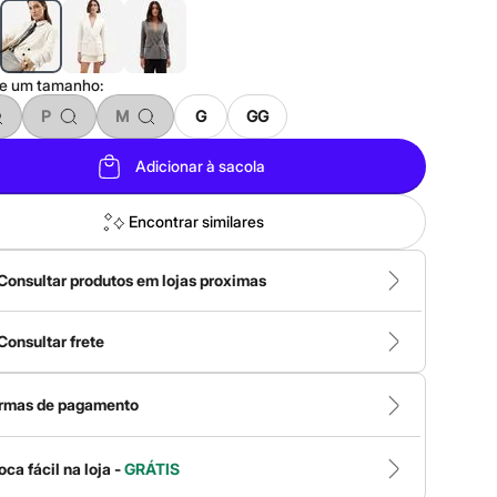
ne um
tamanho
:
P
M
G
GG
Adicionar à sacola
Encontrar similares
Consultar produtos em lojas proximas
Consultar frete
rmas de pagamento
oca fácil na loja -
GRÁTIS