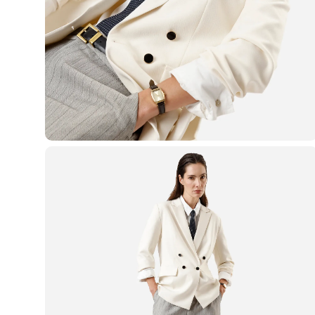
Casacos e Jaquetas
Jeans
Macacões
Saias
Shorts e Bermudas
Vestidos
Acessórios
Bolsas
Bonés e Chapéus
Bijoux
Cintos
Óculos
Relógios
Calçados
Botas
Chinelos
Rasteirinhas
Sandálias
Sapatilhas
Tênis
Marcas
City
Clock House
Mindset
Sawary