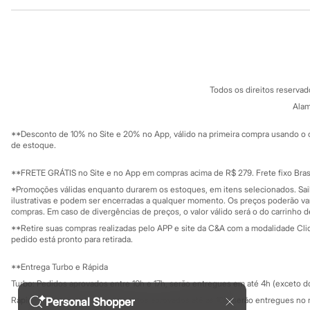
Institucional
Produtos
Sonic
Stitch
Sobre a C&A
Cartão C&A
Beleza
Sobre o cartã
Fornecedores
Kits
Perfumes árabes
Termos e condições
C&A&VC
Novidades
Conheça o pr
Política de privacidade
Cabelos
Todos os direitos reserva
Trabalhe conosco
C&A Pay
Condicionador
Sobre o C&A P
Alam
Escovas e Pentes
Sustentabilidade
Finalizadores
Solicite seu ca
Mapa do site
**Desconto de 10% no Site e 20% no App, válido na primeira compra usando o 
Shampoo
Governança
Investidores
de estoque.
Tratamento
Ouvidoria / Rel
Cuidados com o corpo
Sala de imprensa
Hidratante
Educação fina
**FRETE GRÁTIS no Site e no App em compras acima de R$ 279. Frete fixo Brasi
Privacidade
Protetor solar
Sustentabilida
*Promoções válidas enquanto durarem os estoques, em itens selecionados. Sa
Configuração de cookies
Tratamento
ilustrativas e podem ser encerradas a qualquer momento. Os preços poderão var
Cuidados com o rosto
Minha privacidade
compras. Em caso de divergências de preços, o valor válido será o do carrinho 
Esfoliante
**Retire suas compras realizadas pelo APP e site da C&A com a modalidade Clique
Hidratante
pedido está pronto para retirada.
Protetor solar
Tônicos
**Entrega Turbo e Rápida
Maquiagens
Turbo: Pedidos aprovados entre 10h e 17h, serão entregues em até 4h (exceto d
Base
Batom
Rápida: Pedidos com os pagamentos aprovados até as 10h, serão entregues no 
Personal Shopper