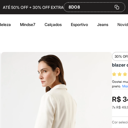
8DO8
ATÉ 50% OFF + 30% OFF EXTRA
Beleza
Mindse7
Calçados
Esportivo
Jeans
Novi
30% OF
blazer 
Gostei mu
preto.
Mai
R$ 3
7
x
R$ 49,
Cor selec