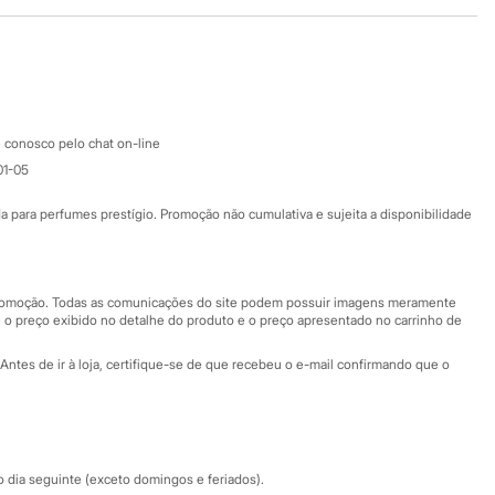
Baixe o app
Google store
Apple store
Atendimento
 conosco pelo chat on-line
01-05
Ajuda
Fale conosco
ara perfumes prestígio. Promoção não cumulativa e sujeita a disponibilidade
Nossas lojas
Nossas lojas plus size
Central de ética
 promoção. Todas as comunicações do site podem possuir imagens meramente
 o preço exibido no detalhe do produto e o preço apresentado no carrinho de
Eventos
Antes de ir à loja, certifique-se de que recebeu o e-mail confirmando que o
Especial Dia dos Pais
dia seguinte (exceto domingos e feriados).