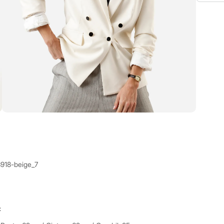
3918-beige_7
: