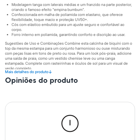
Sawary
Modelagem tanga com laterais médias e um franzido na parte posterior,
Yessica
criando o famoso efeito "empina bumbum".
Moda esportiva
Confeccionada em malha de poliamida com elastano, que oferece
Acessórios
flexibilidade, toque macio e proteção UV50+.
Blusas
Cós com elástico embutido para um ajuste seguro e confortável ao
Calçados
corpo.
Leggings
Forro interno em poliamida, garantindo conforto e discrição ao usar.
Shorts e Bermudas
Sugestões de Uso e Combinações Combine esta calcinha de biquíni com o
Tops
top da mesma estampa para um conjunto harmonioso ou ouse misturando
Moda íntima
com peças lisas em tons de preto ou rosa. Para um look pós-praia, adicione
Calcinhas
uma saída de praia, como um vestido chemise leve ou uma canga
Cintas e Modeladores
estampada. Complete com rasteirinhas e óculos de sol para um visual de
Meias
verão completo.
↓
Mais detalhes do produto
Pijamas
A gente se encontra na C&A! ❤ Forro: 100% poliamida
Opiniões do produto
Sutiãs e Tops
Moda praia
Informacoes gerais:
Biquínis
Material
:
85% poliamida, 15% elastano
Maiôs
Cor
:
Rosa
Saídas de praia
Marcas
:
Resort
Personagens
Gênero
:
Feminino
Plus size
Blusas e Camisetas
Calças
Casacos e Jaquetas
Jeans