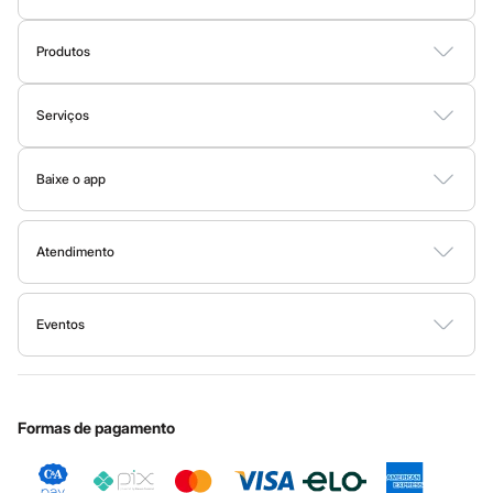
Todos os produtos
Sobre a C&A
Infantil
Em alta
Produtos
Fornecedores
Arrumadinho para os meninos
Cartão C&A
Romântico para as meninas
Termos e condições
Sobre o cartão C&A
Inverno
Serviços
Política de privacidade
Novidades
C&A&VC
Tipos de serviços
Roupas menina
Trabalhe conosco
Conheça o programa
0 a 24 meses
Baixe o app
Clique e retire
1 a 5 anos
Sustentabilidade
C&A Pay
4 a 12 anos
Google store
Trocas e devoluções
Sobre o C&A Pay
10 a 16 anos
Mapa do site
Apple store
Roupas menino
Formas de pagamento
Atendimento
Solicite seu cartão
Investidores
0 a 24 meses
Ajuda
1 a 5 anos
Todas as vantagens
Governança
Sala de imprensa
4 a 12 anos
Fale conosco
Minha C&A
Eventos
10 a 16 anos
Ouvidoria / Relatórios
Privacidade
Acessórios
Nossas lojas
Especial Dia dos Pais
Cupons de desconto
Configuração de cookies
Educação financeira
Recém-nascido
Bolsas e Mochilas
Nossas lojas plus size
Cartão presente
Minha privacidade
Sustentabilidade
Chapéus
Sobre o cartão presente
Central de ética
Calçados
Formas de pagamento
Botas
Chinelos
Pantufas