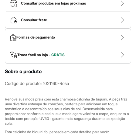
Calças
Consultar produtos em lojas proximas
Casacos e Jaquetas
Jeans
Macacões
Consultar frete
Saias
Shorts e Bermudas
Vestidos
Formas de pagamento
Acessórios
Bolsas
Bonés e Chapéus
Bijoux
Troca fácil na loja -
GRÁTIS
Cintos
Óculos
Sobre o produto
Relógios
Calçados
Botas
Codigo do produto
:
1021160-Rosa
Chinelos
Rasteirinhas
Sandálias
Renove sua moda praia com esta charmosa calcinha de biquíni. A peça traz
Sapatilhas
uma divertida estampa de corações, perfeita para adicionar um toque
romântico e descontraído aos seus dias de sol. Desenvolvida para
Tênis
proporcionar conforto e estilo, sua modelagem valoriza o corpo, enquanto o
Marcas
tecido com proteção UV50+ garante mais segurança durante a exposição
City
solar.
Clock House
Mindset
Esta calcinha de biquíni foi pensada em cada detalhe para você: