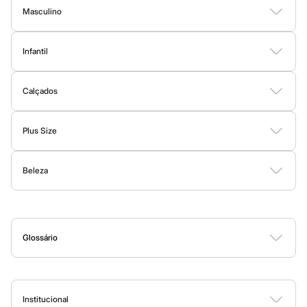
Chinelos
Masculino
Sapatos
Sandálias e Papetes
Camisetas
Camisas
Bermudas
Calças
Moda Íntima
Jaquetas e Casacos
Tênis
Infantil
Moda Praia
Moda esportiva
Acessórios
Bodies
Conjuntos
Vestidos
Shorts e Bermudas
Calçados
Calças
Bermudas
Camisetas
Calçados
Moda Praia
Calças
Botas
Sapatos e Mocassins
Rasteirinhas
Sandálias e Papetes
Tênis
Calçados
Regatas
Plus Size
Moda íntima
Vestidos
Blusas e Camisas
Casacos e Jaquetas
Calças
Cuecas
Meias
Beleza
Shorts e Bermudas
Moda Íntima
Pijamas
Moda praia
Perfumes
Maquiagem
Skincare
Corpo e Banho
Acessórios
Personagens
Plus size
Blusas e Camisetas
Glossário
Calças
A
B
C
D
E
F
G
H
I
J
K
L
M
N
O
P
Q
R
S
T
U
V
W
X
Y
Z
0-9
Camisas
Casacos e Jaquetas
Jeans
Moda esportiva
Institucional
Shorts e Bermudas