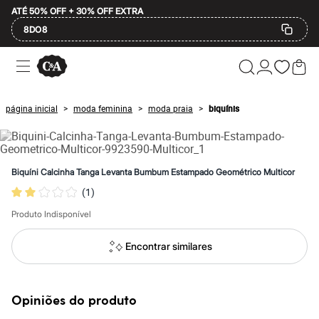
ATÉ 50% OFF + 30% OFF EXTRA
8DO8
Ofertas
Compre por Departamento
Feminino
Masculino
página inicial
moda feminina
moda praia
biquínis
>
>
>
Infantil
Calçados
Mindse7
Plus Size
Até 20% off
Biquíni Calcinha Tanga Levanta Bumbum Estampado Geométrico Multicor
Até 40% off
(
1
)
Até 60% off
A partir de 60% off
Produto Indisponível
Feminino
Em alta
Inverno
Encontrar similares
Alfaiataria
Novidades
Roupas
Blusas e Camisetas
Opiniões do produto
Básicos