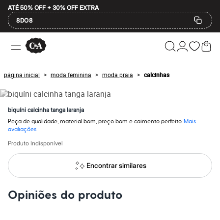
ATÉ 50% OFF + 30% OFF EXTRA
8DO8
Ofertas
Compre por Departamento
Feminino
Masculino
página inicial
moda feminina
moda praia
calcinhas
>
>
>
Infantil
Calçados
Mindse7
Plus Size
biquíni calcinha tanga laranja
Até 20% off
Peça de qualidade, material bom, preço bom e caimento perfeito.
Mais
Até 40% off
avaliações
Até 60% off
A partir de 60% off
Produto Indisponível
Feminino
Em alta
Encontrar similares
Inverno
Alfaiataria
Novidades
Opiniões do produto
Roupas
Blusas e Camisetas
Básicos