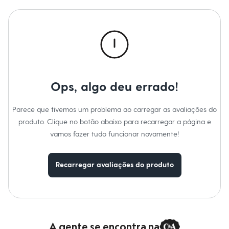
Calças
Casacos e Jaquetas
Jeans
Macacões
Saias
Shorts e Bermudas
Vestidos
Acessórios
Bolsas
Bonés e Chapéus
Ops, algo deu errado!
Bijoux
Cintos
Parece que tivemos um problema ao carregar as avaliações do
Óculos
Relógios
produto. Clique no botão abaixo para recarregar a página e
Calçados
vamos fazer tudo funcionar novamente!
Botas
Chinelos
Rasteirinhas
Recarregar avaliações do produto
Sandálias
Sapatilhas
Tênis
Marcas
City
Clock House
Mindset
A gente se encontra na