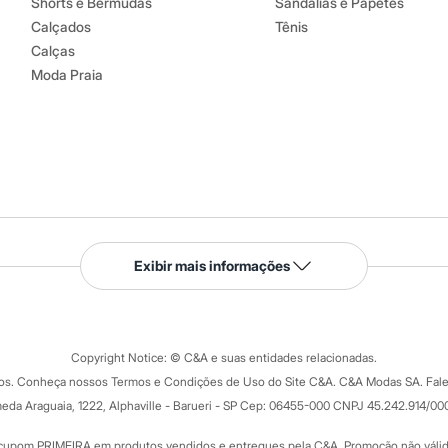
Shorts e Bermudas
Sandálias e Papetes
Calçados
Tênis
Calças
Moda Praia
Serviços
Exibir mais informações
Tipos de serviços
o C&A
Clique e retire
Trocas e devoluções
ograma
Copyright Notice: © C&A e suas entidades relacionadas.
Formas de pagamento
dos. Conheça nossos Termos e Condições de Uso do Site C&A. C&A Modas SA. Fale
Todas as vantagens
ay
eda Araguaia, 1222, Alphaville - Barueri - SP Cep: 06455-000 CNPJ 45.242.914/00
Minha C&A
rtão
Cupons de desconto
cupom PRIMEIRA em produtos vendidos e entregues pela C&A. Promoção não válida p