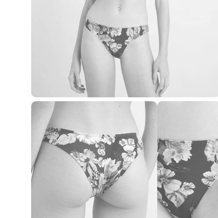
Blusas e Camisetas
Básicos
Calças
Casacos e Jaquetas
Jeans
Macacões
Saias
Shorts e Bermudas
Vestidos
Acessórios
Bolsas
Bonés e Chapéus
Bijoux
Cintos
Óculos
Relógios
Calçados
Botas
Chinelos
Rasteirinhas
Sandálias
Sapatilhas
Tênis
Marcas
City