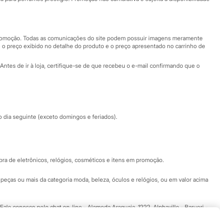
Nossas lojas
Nossas lojas plus size
Central de ética
 promoção. Todas as comunicações do site podem possuir imagens meramente
 o preço exibido no detalhe do produto e o preço apresentado no carrinho de
Eventos
Antes de ir à loja, certifique-se de que recebeu o e-mail confirmando que o
Especial Dia dos Pais
dia seguinte (exceto domingos e feriados).
a de eletrônicos, relógios, cosméticos e itens em promoção.
peças ou mais da categoria moda, beleza, óculos e relógios, ou em valor acima
 Fale conosco pelo
chat on-line
- Alameda Araguaia, 1222, Alphaville - Barueri -