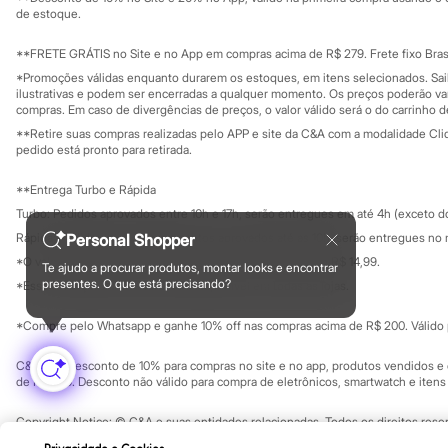
Governança
Investidores
Minecraft
de estoque.
Ouvidoria / Rel
Naruto
Sala de imprensa
Patrulha Canina
Educação fina
**FRETE GRÁTIS no Site e no App em compras acima de R$ 279. Frete fixo Brasi
Sonic
Privacidade
Sustentabilida
*Promoções válidas enquanto durarem os estoques, em itens selecionados. Sa
Configuração de cookies
Stitch
ilustrativas e podem ser encerradas a qualquer momento. Os preços poderão var
Beleza
Minha privacidade
compras. Em caso de divergências de preços, o valor válido será o do carrinho 
Kits
**Retire suas compras realizadas pelo APP e site da C&A com a modalidade Clique
Perfumes árabes
pedido está pronto para retirada.
Novidades
Cabelos
**Entrega Turbo e Rápida
Condicionador
Escovas e Pentes
Turbo: Pedidos aprovados entre 10h e 17h, serão entregues em até 4h (exceto d
Finalizadores
Personal Shopper
Rápida: Pedidos com os pagamentos aprovados até as 10h, serão entregues no 
Shampoo
*O valor do frete para o turbo é R$ 24,99 e para a rápida é R$ 14,99.
Tratamento
Te ajudo a procurar produtos, montar looks e encontrar
Formas de pagamento
presentes. O que está precisando?
Cuidados com o corpo
*Essa condição ainda não estará disponível em todas as lojas.
Hidratante
Protetor solar
*Compre pelo Whatsapp e ganhe 10% off nas compras acima de R$ 200. Válido p
Tratamento
Cuidados com o rosto
C&A Pay: desconto de 10% para compras no site e no app, produtos vendidos e e
Esfoliante
de R$ 400. Desconto não válido para compra de eletrônicos, smartwatch e iten
Hidratante
Protetor solar
Copyright Notice: © C&A e suas entidades relacionadas. Todos os direitos rese
Tônicos
SP Cep: 06455-000 CNPJ 45.242.914/0001-05