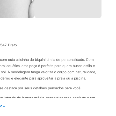
2547-Preto
com esta calcinha de biquíni cheia de personalidade. Com
ral aquática, esta peça é perfeita para quem busca estilo e
e sol. A modelagem tanga valoriza o corpo com naturalidade,
erno e elegante para aproveitar a praia ou a piscina.
i se destaca por seus detalhes pensados para você:
 laterais de largura média, proporcionando conforto e um
to
↓
lha com proteção UV50+, que ajuda a proteger a pele dos