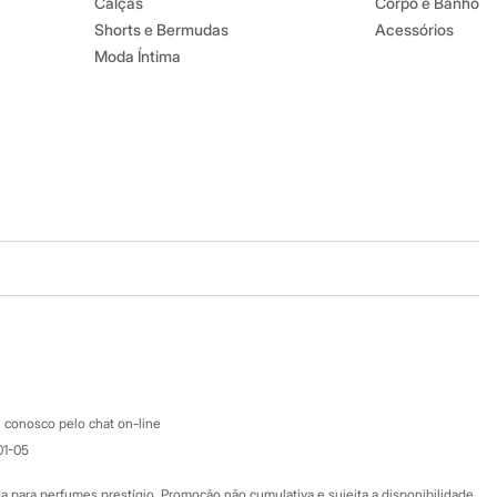
Calças
Corpo e Banho
Shorts e Bermudas
Acessórios
Moda Íntima
Baixe o app
Google store
Apple store
Atendimento
 conosco pelo chat on-line
01-05
Ajuda
Fale conosco
ara perfumes prestígio. Promoção não cumulativa e sujeita a disponibilidade