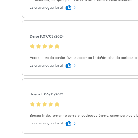
Calçados
0
Esta avaliação foi útil?
Botas
Chinelos
Sapatos
Sandálias e Papetes
Tênis
Moda esportiva
Deise F.
07/03/2024
Acessórios
Bermudas
Camisetas
Calças
Adorei!!!tecido confortável e estampa linda!detalhe da borboleta 
Calçados
0
Esta avaliação foi útil?
Regatas
Moda íntima
Cuecas
Meias
Pijamas
Joyce L.
06/11/2023
Moda praia
Personagens
Plus size
Blusas e Camisetas
Biquini lindo, tamanho correto, qualidade ótima, estampa viva 
Calças
0
Esta avaliação foi útil?
Camisas
Casacos e Jaquetas
Jeans