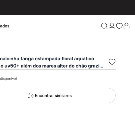
dades
Confira 
 calcinha tanga estampada floral aquático
o uv50+ além dos mares alter do chão grazi
era preto
disponível
Encontrar similares