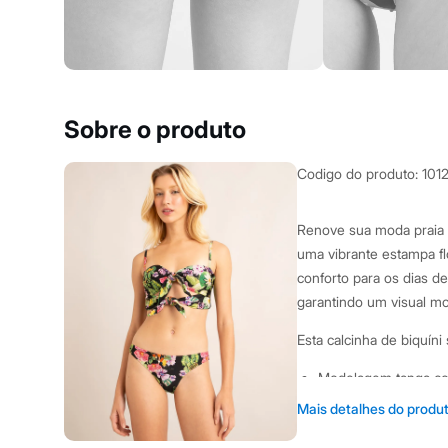
Clock House
Mindset
Sawary
Yessica
Moda esportiva
Acessórios
Blusas
Sobre o produto
Calçados
Leggings
Shorts e Bermudas
Codigo do produto
:
101
Tops
Moda íntima
Calcinhas
Renove sua moda praia 
Cintas e Modeladores
uma vibrante estampa flo
Meias
Pijamas
conforto para os dias d
Sutiãs e Tops
garantindo um visual mod
Moda praia
Biquínis
Esta calcinha de biquín
Maiôs
Saídas de praia
Modelagem tanga com
Personagens
Plus size
ajuste seguro.
Mais detalhes do produ
Blusas e Camisetas
Confeccionada em ma
Calças