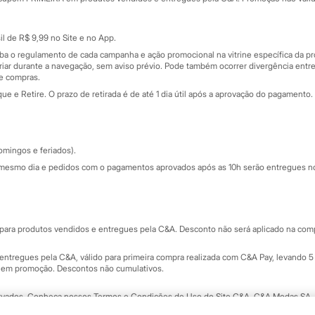
Cartão presente
atórios
Sobre o cartão presente
nceira
l de R$ 9,99 no Site e no App.
de
iba o regulamento de cada campanha e ação promocional na vitrine específica da
iar durante a navegação, sem aviso prévio. Pode também ocorrer divergência entre
de compras.
 e Retire. O prazo de retirada é de até 1 dia útil após a aprovação do pagamento. 
omingos e feriados).
mesmo dia e pedidos com o pagamentos aprovados após as 10h serão entregues no 
Segurança e qualidade
ara produtos vendidos e entregues pela C&A. Desconto não será aplicado na compr
ntregues pela C&A, válido para primeira compra realizada com C&A Pay, levando 5 
s em promoção. Descontos não cumulativos.
rvados.
Conheça nossos Termos e Condições de Uso do Site C&A
. C&A Modas SA.