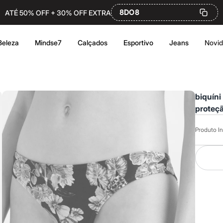
8DO8
ATÉ 50% OFF + 30% OFF EXTRA
Beleza
Mindse7
Calçados
Esportivo
Jeans
Novi
biquíni
proteçã
massaf
Produto In