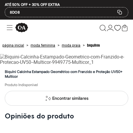
ATÉ 50% OFF + 30% OFF EXTRA
8DO8
Ofertas
Compre por Departamento
Feminino
Masculino
página inicial
moda feminina
moda praia
biquínis
>
>
>
Infantil
Calçados
Mindse7
Plus Size
2 calçados por R$189
Biquíni Calcinha Estampado Geométrico com Franzido e Proteção UV50+
2 peças por R$199
Multicor
3 lingeries por R$99
Produto Indisponível
3 itens de beleza por R$129
Até 20% off
Até 40% off
Encontrar similares
Até 60% off
A partir de 60% off
Feminino
Opiniões do produto
Em alta
Inverno
Alfaiataria