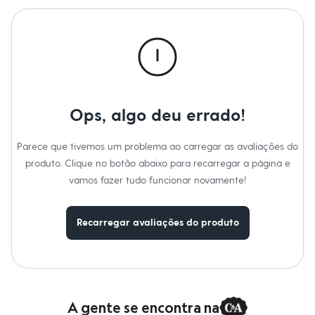
Novidades
Roupas
Blusas e Camisetas
Básicos
Calças
Casacos e Jaquetas
Jeans
Macacões
Saias
Ops, algo deu errado!
Shorts e Bermudas
Vestidos
Acessórios
Parece que tivemos um problema ao carregar as avaliações do
Bolsas
produto. Clique no botão abaixo para recarregar a página e
Bonés e Chapéus
Bijoux
vamos fazer tudo funcionar novamente!
Cintos
Óculos
Relógios
Recarregar avaliações do produto
Calçados
Botas
Chinelos
Rasteirinhas
Sandálias
Sapatilhas
A gente se encontra na
Tênis