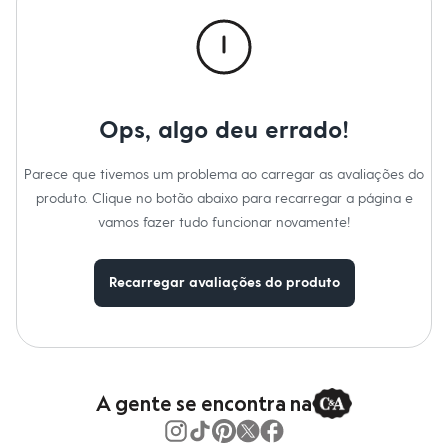
Calças
Casacos e Jaquetas
Jeans
Macacões
Saias
Shorts e Bermudas
Vestidos
Ops, algo deu errado!
Acessórios
Bolsas
Bonés e Chapéus
Parece que tivemos um problema ao carregar as avaliações do
Bijoux
produto. Clique no botão abaixo para recarregar a página e
Cintos
Óculos
vamos fazer tudo funcionar novamente!
Relógios
Calçados
Botas
Recarregar avaliações do produto
Chinelos
Rasteirinhas
Sandálias
Sapatilhas
Tênis
Marcas
City
A gente se encontra na
Clock House
Mindset