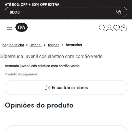
ATÉ 50% OFF + 30% OFF EXTRA
8DO8
Ofertas
Compre por Departamento
Feminino
Masculino
página inicial
infantil
roupas
bermudas
>
>
>
Infantil
Calçados
Mindse7
Plus Size
bermuda juvenil cós elástico com cordão verde
Até 20% off
Até 40% off
Produto Indisponível
Até 60% off
A partir de 60% off
Encontrar similares
Feminino
Em alta
Inverno
Opiniões do produto
Alfaiataria
Novidades
Roupas
Blusas e Camisetas
Básicos