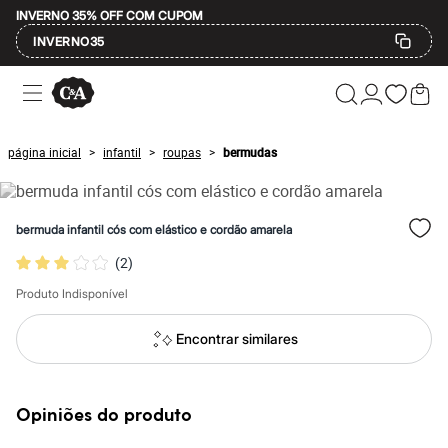
INVERNO 35% OFF COM CUPOM
INVERNO35
Ofertas
Compre por Departamento
Feminino
Masculino
página inicial
infantil
roupas
bermudas
>
>
>
Infantil
Calçados
Mindse7
Plus Size
bermuda infantil cós com elástico e cordão amarela
Até 20% off
Até 40% off
(
2
)
Até 60% off
A partir de 60% off
Produto Indisponível
Feminino
Em alta
Encontrar similares
Inverno
Alfaiataria
Novidades
Roupas
Opiniões do produto
Blusas e Camisetas
Básicos