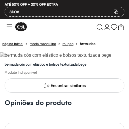
ATÉ 50% OFF + 30% OFF EXTRA
8DO8
Ofertas
Compre por Departamento
Feminino
Masculino
página inicial
moda masculina
roupas
bermudas
>
>
>
Infantil
Calçados
Mindse7
Plus Size
bermuda cós com elástico e bolsos texturizada bege
2 calçados por R$189
2 peças por R$199
Produto Indisponível
3 lingeries por R$99
3 itens de beleza por R$129
Encontrar similares
Até 20% off
Até 40% off
Até 60% off
Opiniões do produto
A partir de 60% off
Feminino
Em alta
Inverno
Alfaiataria