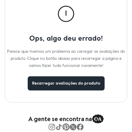
Novidades
Roupas
Blusas e Camisetas
Básicos
Calças
Casacos e Jaquetas
Jeans
Ops, algo deu errado!
Macacões
Saias
Shorts e Bermudas
Parece que tivemos um problema ao carregar as avaliações do
Vestidos
produto. Clique no botão abaixo para recarregar a página e
Acessórios
Bolsas
vamos fazer tudo funcionar novamente!
Bonés e Chapéus
Bijoux
Cintos
Recarregar avaliações do produto
Óculos
Relógios
Calçados
Botas
Chinelos
Rasteirinhas
Sandálias
A gente se encontra na
Sapatilhas
Tênis