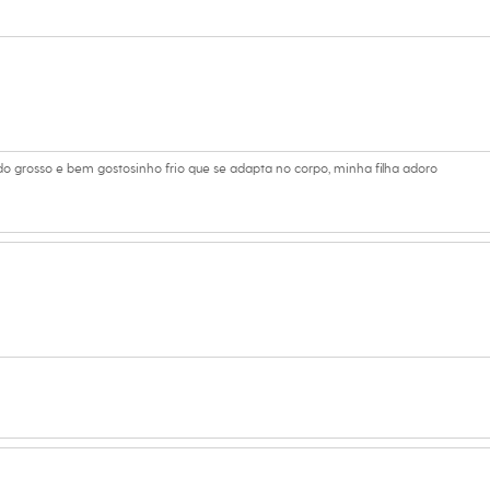
s:
lgodão, 2% elastano
a
Club
na
o grosso e bem gostosinho frio que se adapta no corpo, minha filha adoro