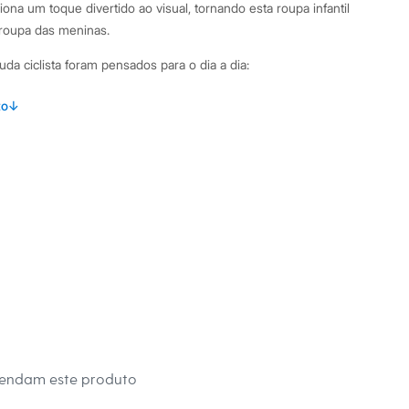
ona um toque divertido ao visual, tornando esta roupa infantil
-roupa das meninas.
da ciclista foram pensados para o dia a dia:
om caimento ajustado ao corpo, ideal para liberdade de
to
↓
butido, que proporciona um ajuste seguro e confortável na
lha de algodão canelada com elastano, unindo maciez e
cerejas, trazendo um visual alegre e delicado para a peça.
mbinações Combine esta bermuda infantil feminina com uma
 para um look de parquinho. Para uma ocasião especial, ela
 de vestidos e saias, garantindo mais liberdade para a criança
ma peça versátil que acompanha as pequenas em todas as
mendam este produto
 C&A! ❤