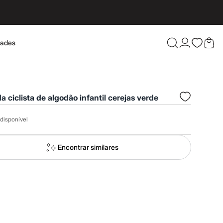
dades
Confira 
 ciclista de algodão infantil cerejas verde
disponível
Encontrar similares