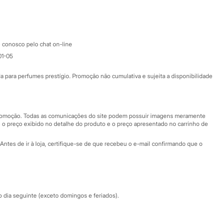
Google store
Apple store
Atendimento
 conosco pelo chat on-line
01-05
Ajuda
Fale conosco
ara perfumes prestígio. Promoção não cumulativa e sujeita a disponibilidade
Nossas lojas
Nossas lojas plus size
Central de ética
 promoção. Todas as comunicações do site podem possuir imagens meramente
 o preço exibido no detalhe do produto e o preço apresentado no carrinho de
Eventos
Antes de ir à loja, certifique-se de que recebeu o e-mail confirmando que o
Especial Dia dos Pais
dia seguinte (exceto domingos e feriados).