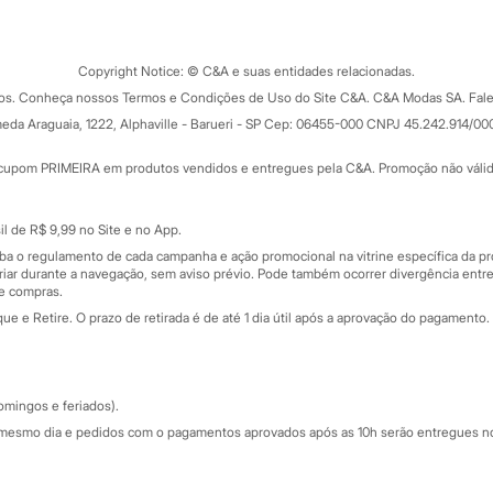
Tipos de serviços
o C&A
Clique e retire
Trocas e devoluções
ograma
Copyright Notice: © C&A e suas entidades relacionadas.
Formas de pagamento
dos. Conheça nossos Termos e Condições de Uso do Site C&A. C&A Modas SA. Fale
Todas as vantagens
ay
eda Araguaia, 1222, Alphaville - Barueri - SP Cep: 06455-000 CNPJ 45.242.914/00
Minha C&A
rtão
Cupons de desconto
cupom PRIMEIRA em produtos vendidos e entregues pela C&A. Promoção não válida p
Cartão presente
atórios
Sobre o cartão presente
nceira
l de R$ 9,99 no Site e no App.
de
iba o regulamento de cada campanha e ação promocional na vitrine específica da
iar durante a navegação, sem aviso prévio. Pode também ocorrer divergência entre
de compras.
 e Retire. O prazo de retirada é de até 1 dia útil após a aprovação do pagamento. 
omingos e feriados).
mesmo dia e pedidos com o pagamentos aprovados após as 10h serão entregues no 
Segurança e qualidade