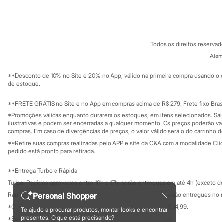
Sobre a C&A
Cartão C&A
Sonic
Sobre o cartã
Fornecedores
Stitch
Termos e condições
C&A&VC
Beleza
Conheça o pr
Kits
Política de privacidade
Perfumes árabes
Todos os direitos reserva
Trabalhe conosco
C&A Pay
Novidades
Sobre o C&A P
Alam
Sustentabilidade
Cabelos
Solicite seu ca
Condicionador
Mapa do site
**Desconto de 10% no Site e 20% no App, válido na primeira compra usando o 
Escovas e Pentes
Governança
Investidores
de estoque.
Finalizadores
Ouvidoria / Rel
Sala de imprensa
Shampoo
Educação fina
**FRETE GRÁTIS no Site e no App em compras acima de R$ 279. Frete fixo Brasi
Tratamento
Privacidade
Cuidados com o corpo
Sustentabilida
*Promoções válidas enquanto durarem os estoques, em itens selecionados. Sa
Configuração de cookies
Hidratante
ilustrativas e podem ser encerradas a qualquer momento. Os preços poderão var
Minha privacidade
compras. Em caso de divergências de preços, o valor válido será o do carrinho 
Protetor solar
Tratamento
**Retire suas compras realizadas pelo APP e site da C&A com a modalidade Clique
Cuidados com o rosto
pedido está pronto para retirada.
Esfoliante
Hidratante
**Entrega Turbo e Rápida
Protetor solar
Turbo: Pedidos aprovados entre 10h e 17h, serão entregues em até 4h (exceto d
Tônicos
Maquiagens
Personal Shopper
Rápida: Pedidos com os pagamentos aprovados até as 10h, serão entregues no 
Base
*O valor do frete para o turbo é R$ 24,99 e para a rápida é R$ 14,99.
Te ajudo a procurar produtos, montar looks e encontrar
Batom
Formas de pagamento
presentes. O que está precisando?
*Essa condição ainda não estará disponível em todas as lojas.