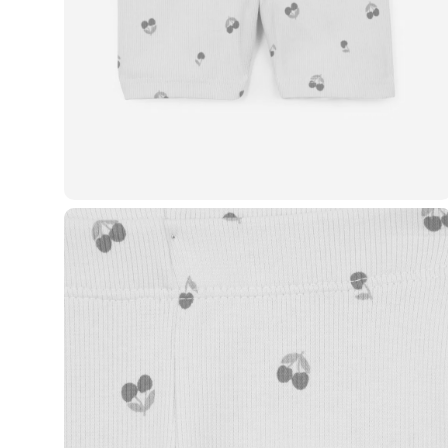
Casacos e Jaquetas
Jeans
Macacões
Saias
Shorts e Bermudas
Vestidos
Acessórios
Bolsas
Bonés e Chapéus
Bijoux
Cintos
Óculos
Relógios
Calçados
Botas
Chinelos
Rasteirinhas
Sandálias
Sapatilhas
Tênis
Marcas
City
Clock House
Mindset
Sawary