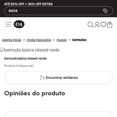
ATÉ 50% OFF + 30% OFF EXTRA
8DO8
Ofertas
Compre por Departamento
Feminino
Masculino
página inicial
moda masculina
roupas
bermudas
>
>
>
Infantil
Calçados
Mindse7
Plus Size
bermuda básica relaxed verde
Até 20% off
Até 40% off
Produto Indisponível
Até 60% off
A partir de 60% off
Encontrar similares
Feminino
Em alta
Inverno
Opiniões do produto
Alfaiataria
Novidades
Roupas
Blusas e Camisetas
Básicos