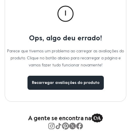
Calças
Casacos e Jaquetas
Jeans
Macacões
Saias
Shorts e Bermudas
Vestidos
Ops, algo deu errado!
Acessórios
Bolsas
Bonés e Chapéus
Parece que tivemos um problema ao carregar as avaliações do
Bijoux
produto. Clique no botão abaixo para recarregar a página e
Cintos
Óculos
vamos fazer tudo funcionar novamente!
Relógios
Calçados
Botas
Recarregar avaliações do produto
Chinelos
Rasteirinhas
Sandálias
Sapatilhas
Tênis
Marcas
City
A gente se encontra na
Clock House
Mindset