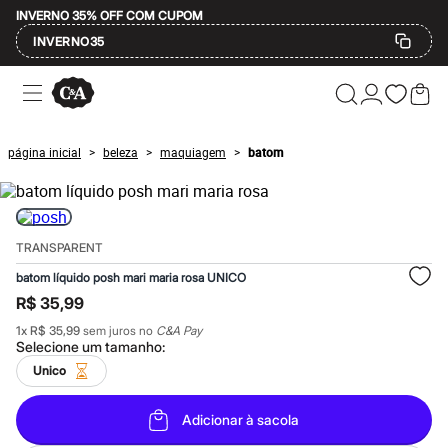
INVERNO 35% OFF COM CUPOM
INVERNO35
Ofertas
Compre por Departamento
Feminino
Masculino
página inicial
beleza
maquiagem
batom
>
>
>
Infantil
Calçados
Mindse7
Plus Size
Até 20% off
TRANSPARENT
Até 40% off
Até 60% off
batom líquido posh mari maria rosa UNICO
A partir de 60% off
R$ 35,99
Feminino
Em alta
1
x
R$ 35,99
sem juros no
C&A Pay
Inverno
Selecione um
tamanho
:
Alfaiataria
Unico
Novidades
Roupas
Blusas e Camisetas
Adicionar à sacola
Básicos