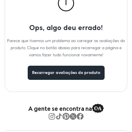
Moda esportiva
Shorts e Saias
Vestidos
Masculino
Em alta
Ops, algo deu errado!
Dia dos Pais
Inverno
Novidades
Parece que tivemos um problema ao carregar as avaliações do
Roupas
produto. Clique no botão abaixo para recarregar a página e
Bermudas
Camisas
vamos fazer tudo funcionar novamente!
Calças
Camisetas e Regatas
Casacos e Jaquetas
Recarregar avaliações do produto
Jeans
Polos
Acessórios
Bolsas e Mochilas
Chapéus e Bonés
Cintos
A gente se encontra na
Carteiras
Óculos
Relógios
Calçados
Botas