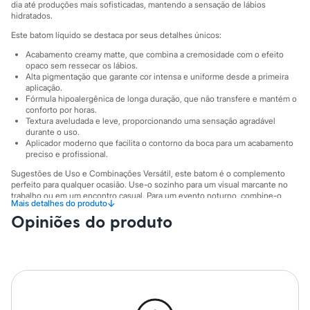
Sawary
dia até produções mais sofisticadas, mantendo a sensação de lábios
Yessica
hidratados.
Moda esportiva
Este batom líquido se destaca por seus detalhes únicos:
Acessórios
Blusas
Acabamento creamy matte, que combina a cremosidade com o efeito
Calçados
opaco sem ressecar os lábios.
Leggings
Alta pigmentação que garante cor intensa e uniforme desde a primeira
aplicação.
Shorts e Bermudas
Fórmula hipoalergênica de longa duração, que não transfere e mantém o
Tops
conforto por horas.
Moda íntima
Textura aveludada e leve, proporcionando uma sensação agradável
Calcinhas
durante o uso.
Cintas e Modeladores
Aplicador moderno que facilita o contorno da boca para um acabamento
Meias
preciso e profissional.
Pijamas
Sugestões de Uso e Combinações Versátil, este batom é o complemento
Sutiãs e Tops
perfeito para qualquer ocasião. Use-o sozinho para um visual marcante no
Moda praia
trabalho ou em um encontro casual. Para um evento noturno, combine-o
Biquínis
↓
Mais detalhes do produto
com um olho esfumado para um look poderoso. Sua embalagem prática
Maiôs
Opiniões do produto
permite retoques rápidos, garantindo lábios perfeitos ao longo do dia ou da
Saídas de praia
noite.
Personagens
A gente se encontra na C&A! ❤
Plus size
Blusas e Camisetas
Informacoes gerais:
Calças
Cor
:
Rosa
Casacos e Jaquetas
Marcas
:
Mari Maria
Jeans
Tipo de produto
:
Líquido