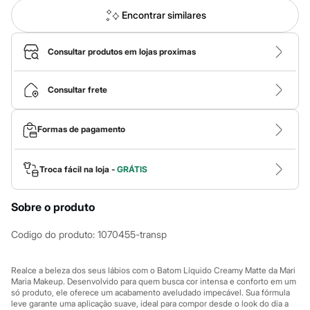
Calças
Casacos e Jaquetas
Encontrar similares
Jeans
Macacões
Saias
Consultar produtos em lojas proximas
Shorts e Bermudas
Vestidos
Acessórios
Consultar frete
Bolsas
Bonés e Chapéus
Bijoux
Formas de pagamento
Cintos
Óculos
Relógios
Troca fácil na loja -
GRÁTIS
Calçados
Botas
Chinelos
Sobre o produto
Rasteirinhas
Sandálias
Codigo do produto
:
1070455-transp
Sapatilhas
Tênis
Marcas
Realce a beleza dos seus lábios com o Batom Líquido Creamy Matte da Mari
City
Maria Makeup. Desenvolvido para quem busca cor intensa e conforto em um
Clock House
só produto, ele oferece um acabamento aveludado impecável. Sua fórmula
Mindset
leve garante uma aplicação suave, ideal para compor desde o look do dia a