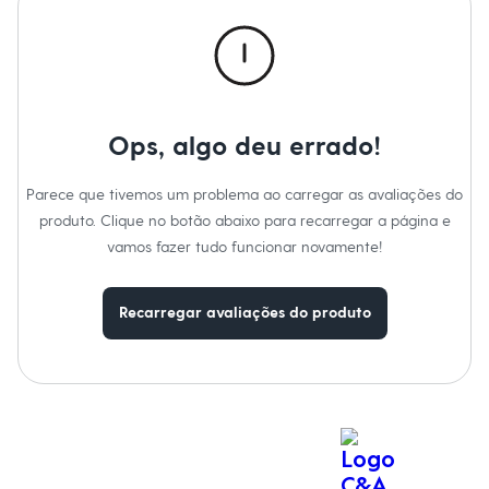
Calças
Casacos e Jaquetas
Jeans
Macacões
Saias
Shorts e Bermudas
Vestidos
Ops, algo deu errado!
Acessórios
Bolsas
Bonés e Chapéus
Parece que tivemos um problema ao carregar as avaliações do
Bijoux
produto. Clique no botão abaixo para recarregar a página e
Cintos
Óculos
vamos fazer tudo funcionar novamente!
Relógios
Calçados
Botas
Recarregar avaliações do produto
Chinelos
Rasteirinhas
Sandálias
Sapatilhas
Tênis
Marcas
City
Clock House
Mindset