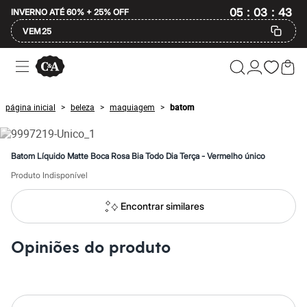
:
:
05
03
INVERNO ATÉ 60% + 25% OFF
42
VEM25
Ofertas
Compre por Departamento
Feminino
Masculino
página inicial
beleza
maquiagem
batom
>
>
>
Infantil
Calçados
Mindse7
Plus Size
Batom Líquido Matte Boca Rosa Bia Todo Dia Terça - Vermelho único
Até 20% off
Até 40% off
Produto Indisponível
Até 60% off
A partir de 60% off
Encontrar similares
Feminino
Em alta
Inverno
Opiniões do produto
Alfaiataria
Novidades
Roupas
Blusas e Camisetas
Básicos