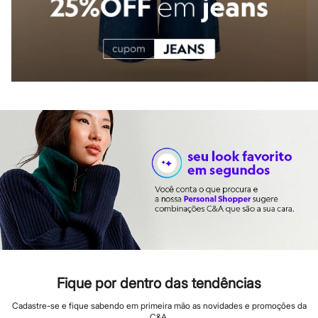
Patrulha Canina
Sonic
Stitch
Beleza
Kits
Perfumes árabes
Novidades
Cabelos
Condicionador
Escovas e Pentes
Finalizadores
Shampoo
Tratamento
Cuidados com o corpo
Hidratante
Protetor solar
Tratamento
Cuidados com o rosto
Esfoliante
Hidratante
Protetor solar
Tônicos
Maquiagens
Fique por dentro das tendências
Base
Batom
Cadastre-se e fique sabendo em primeira mão as novidades e promoções da
C&A.