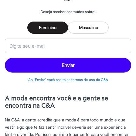
Blush
Corretivo
Gloss
Deseja receber conteúdos sobre:
Pó facial
Sombras
Feminino
Masculino
Al Wataniah
Banderas
Beleza C&A
Boca Rosa
Bruna Tavares
Carolina Herrera
Ciclo
Enviar
Fran by Franciny Ehlke
Jean Paul Gaultier
Lancôme
Ao “Enviar” você aceita os termos de uso da C&A
Mari Maria
Mascavo
Niina Secrets
A moda encontra você e a gente se
Océane
encontra na C&A
Payot
Rabanne
Real Techniques
Na C&A, a gente acredita que a moda é para todo mundo e que
Vizzela
Vult
vestir algo que te faz sentir incrível deveria ser uma experiência
Perfumes
fácil e divertida. Por isso, aqui é o lugar certo para você encontrar