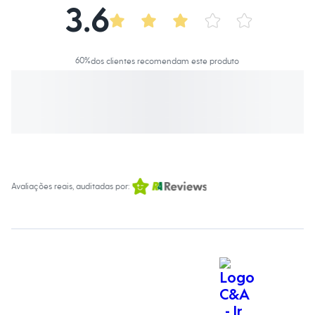
Roupas
3.6
Blusas e Camisetas
Básicos
Calças
Casacos e Jaquetas
60
%
dos clientes recomendam este produto
Jeans
Macacões
Saias
Shorts e Bermudas
Vestidos
Acessórios
Bolsas
Bonés e Chapéus
Bijoux
Cintos
Avaliações reais, auditadas por:
Óculos
Relógios
Calçados
Botas
Chinelos
Rasteirinhas
Sandálias
Sapatilhas
Tênis
Marcas