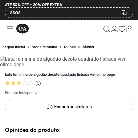
ATÉ 50% OFF + 30% OFF EXTRA
8DO8
Ofertas
Compre por Departamento
Feminino
Masculino
página inicial
moda feminina
roupas
blusas
>
>
>
Infantil
Calçados
Plus Size
2 calçados por R$189
2 peças por R$199
bata feminina de algodão decote quadrado listrada vivi olimo bege
3 lingeries por R$99
(
5
)
3 itens de beleza por R$129
Até 20% off
Produto Indisponível
Até 40% off
Até 60% off
A partir de 60% off
Encontrar similares
Feminino
Em alta
Inverno
Alfaiataria
Opiniões do produto
Novidades