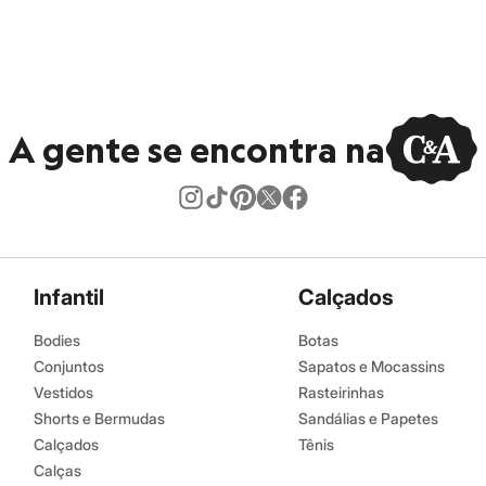
tambor.
ral.
eratura média.
úmido.
A gente se encontra na
Infantil
Calçados
Bodies
Botas
Conjuntos
Sapatos e Mocassins
Vestidos
Rasteirinhas
Shorts e Bermudas
Sandálias e Papetes
Calçados
Tênis
Calças