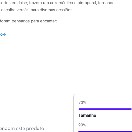
ecortes em laise, trazem um ar romântico e atemporal, tornando
escolha versátil para diversas ocasiões.
 foram pensados para encantar:
cido plano 100% algodão, que garante respirabilidade e toque
to
↓
imento solto ao corpo, proporcionando conforto e liberdade
fenda em V e delicados babados aplicados nos ombros.
mentos com recortes em laise, um bordado vazado que
binações Para um visual casual e cheio de charme, combine
ranca com uma calça jeans de modelagem reta e sandálias de
e um toque mais elegante, aposte em uma saia midi fluida ou
70
%
 em tons neutros, finalizando com sapatilhas ou um salto
 facilmente entre o trabalho e o lazer.
Tamanho
90
%
 C&A! ❤
mendam este produto