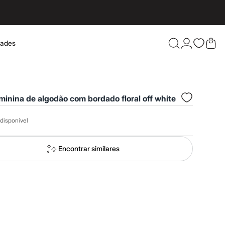
dades
Confira 
minina de algodão com bordado floral off white
disponível
Encontrar similares