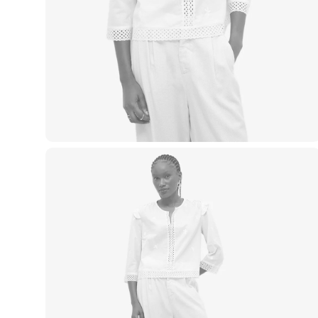
Casacos e Jaquetas
Jeans
Macacões
Saias
Shorts e Bermudas
Vestidos
Acessórios
Bolsas
Bonés e Chapéus
Bijoux
Cintos
Óculos
Relógios
Calçados
Botas
Chinelos
Rasteirinhas
Sandálias
Sapatilhas
Tênis
Marcas
City
Clock House
Mindset
Sawary