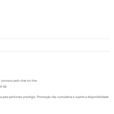
Baixe o app
Google store
Apple store
Atendimento
 conosco pelo chat on-line
01-05
Ajuda
Fale conosco
ara perfumes prestígio. Promoção não cumulativa e sujeita a disponibilidade
Nossas lojas
Nossas lojas plus size