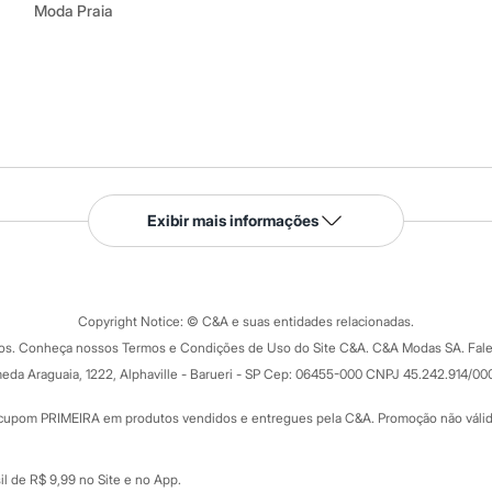
Moda Praia
Serviços
Exibir mais informações
Tipos de serviços
o C&A
Clique e retire
Trocas e devoluções
ograma
Copyright Notice: © C&A e suas entidades relacionadas.
Formas de pagamento
dos. Conheça nossos Termos e Condições de Uso do Site C&A. C&A Modas SA. Fale
Todas as vantagens
ay
eda Araguaia, 1222, Alphaville - Barueri - SP Cep: 06455-000 CNPJ 45.242.914/00
Minha C&A
rtão
Cupons de desconto
cupom PRIMEIRA em produtos vendidos e entregues pela C&A. Promoção não válida p
Cartão presente
atórios
Sobre o cartão presente
nceira
l de R$ 9,99 no Site e no App.