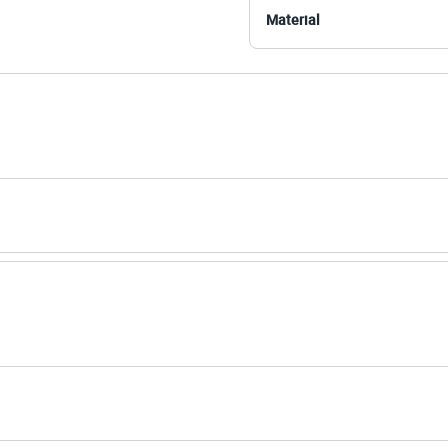
Material
amanho P.
Suas medidas são:
 Busto: 78cm / Cintura: 61cm / Quadril: 87cm.
s:
 algodão
 3/4
e V
ino
eca:
ratura máxima de 40ºC.
ejamento.