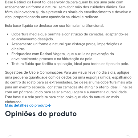
Sawary
Base Retinol da Payot foi desenvolvida para quem busca uma pele com
Yessica
acabamento uniforme e natural, sem abrir mão dos cuidados diários. Sua
Moda esportiva
fórmula inovadora ajuda a prevenir os sinais do envelhecimento e devolve o
viço, proporcionando uma aparência saudável e radiante.
Acessórios
Blusas
Esta base líquida se destaca por sua fórmula multifuncional:
Calçados
Leggings
Cobertura média que permite a construção de camadas, adaptando-se
ao acabamento desejado.
Shorts e Bermudas
Acabamento uniforme e natural que disfarça poros, imperfeições e
Tops
olheiras.
Moda íntima
Enriquecida com Retinol Vegetal, que auxilia na prevenção do
Calcinhas
envelhecimento precoce e na hidratação da pele.
Cintas e Modeladores
Textura fluida que facilita a aplicação, ideal para todos os tipos de pele.
Meias
Sugestões de Uso e Combinações Para um visual leve no dia a dia, aplique
Pijamas
uma pequena quantidade com os dedos ou uma esponja úmida, espalhando
Sutiãs e Tops
do centro do rosto para as extremidades. Se desejar uma cobertura mais alta
Moda praia
para um evento especial, construa camadas até atingir o efeito ideal. Finalize
Biquínis
com um pó translúcido para selar a maquiagem e aumentar a durabilidade.
Maiôs
Esta base é a tela perfeita para criar looks que vão do natural ao mais
Saídas de praia
elaborado.
↓
Mais detalhes do produto
Personagens
A gente se encontra na C&A! ❤
Opiniões do produto
Plus size
Blusas e Camisetas
Informacoes gerais:
Calças
Cor
:
Único
Casacos e Jaquetas
Jeans