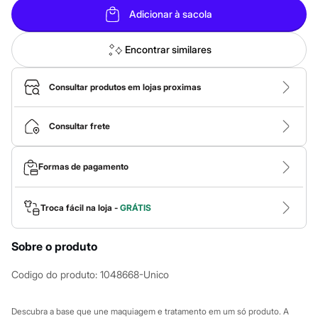
Calças
Casacos e Jaquetas
Adicionar à sacola
Jeans
Macacões
Encontrar similares
Saias
Shorts e Bermudas
Vestidos
Consultar produtos em lojas proximas
Acessórios
Bolsas
Bonés e Chapéus
Consultar frete
Bijoux
Cintos
Óculos
Relógios
Formas de pagamento
Calçados
Botas
Chinelos
Troca fácil na loja -
GRÁTIS
Rasteirinhas
Sandálias
Sapatilhas
Sobre o produto
Tênis
Marcas
Codigo do produto
:
1048668-Unico
City
Clock House
Mindset
Descubra a base que une maquiagem e tratamento em um só produto. A