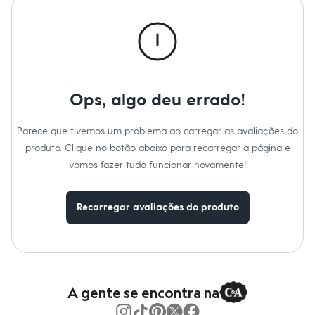
Moda esportiva
Shorts e Saias
Vestidos
Masculino
Em alta
Dia dos Pais
Inverno
Novidades
Ops, algo deu errado!
Roupas
Bermudas
Camisas
Parece que tivemos um problema ao carregar as avaliações do
Calças
produto. Clique no botão abaixo para recarregar a página e
Camisetas e Regatas
vamos fazer tudo funcionar novamente!
Casacos e Jaquetas
Jeans
Polos
Acessórios
Recarregar avaliações do produto
Bolsas e Mochilas
Chapéus e Bonés
Cintos
Carteiras
Óculos
Relógios
A gente se encontra na
Calçados
Botas