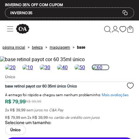
INVERNO 35% OFF COM CUPOM
INVERNO35
Ofertas
Compre por Departamento
Feminino
Masculino
página inicial
beleza
maquiagem
base
>
>
>
Infantil
Calçados
Mindse7
Plus Size
Até 20% off
Único
Até 40% off
Até 60% off
base retinol payot cor 60 35ml único Único
A partir de 60% off
Feminino
A entrega foi rápida e chegou sem nenhum probleminha
Mais avaliações
Em alta
R$ 79,99
R$ 99,99
Inverno
2
x
R$ 39,99
sem juros no
C&A Pay
Alfaiataria
Novidades
R$ 79,99
em
2
x
R$ 39,99
no
cartão de crédito com juros
Selecione um
tamanho
:
Roupas
Blusas e Camisetas
Único
Básicos