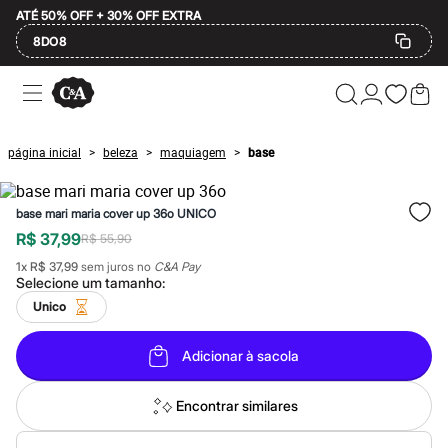
ATÉ 50% OFF + 30% OFF EXTRA
8DO8
Ofertas
Compre por Departamento
Feminino
Masculino
página inicial
beleza
maquiagem
base
>
>
>
Infantil
Calçados
Mindse7
base mari maria cover up 36o UNICO
Plus Size
Até 20% off
R$ 37,99
R$ 55,90
Até 40% off
1
x
R$ 37,99
sem juros no
C&A Pay
Até 60% off
Selecione um
tamanho
:
A partir de 60% off
Feminino
Unico
Em alta
Inverno
Adicionar à sacola
Alfaiataria
Novidades
Roupas
Encontrar similares
Blusas e Camisetas
Básicos