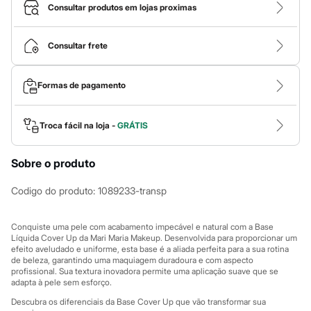
Calças
Consultar produtos em lojas proximas
Casacos e Jaquetas
Jeans
Macacões
Consultar frete
Saias
Shorts e Bermudas
Vestidos
Formas de pagamento
Acessórios
Bolsas
Bonés e Chapéus
Bijoux
Troca fácil na loja -
GRÁTIS
Cintos
Óculos
Sobre o produto
Relógios
Calçados
Botas
Codigo do produto
:
1089233-transp
Chinelos
Rasteirinhas
Sandálias
Conquiste uma pele com acabamento impecável e natural com a Base
Sapatilhas
Líquida Cover Up da Mari Maria Makeup. Desenvolvida para proporcionar um
efeito aveludado e uniforme, esta base é a aliada perfeita para a sua rotina
Tênis
de beleza, garantindo uma maquiagem duradoura e com aspecto
Marcas
profissional. Sua textura inovadora permite uma aplicação suave que se
City
adapta à pele sem esforço.
Clock House
Mindset
Descubra os diferenciais da Base Cover Up que vão transformar sua