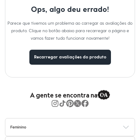
Moda esportiva
Shorts e Saias
Ops, algo deu errado!
Vestidos
Masculino
Parece que tivemos um problema ao carregar as avaliações do
Em alta
Dia dos Pais
produto. Clique no botão abaixo para recarregar a página e
Inverno
vamos fazer tudo funcionar novamente!
Novidades
Roupas
Bermudas
Recarregar avaliações do produto
Camisas
Calças
Camisetas e Regatas
Casacos e Jaquetas
Jeans
Polos
Acessórios
A gente se encontra na
Bolsas e Mochilas
Chapéus e Bonés
Cintos
Carteiras
Óculos
Relógios
Feminino
Calçados
Blusas
Calças
Vestidos
Saias
Casacos
Moda Praia
Moda Íntima
Botas