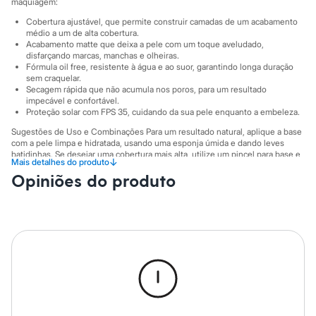
Sawary
maquiagem:
Yessica
Cobertura ajustável, que permite construir camadas de um acabamento
Moda esportiva
médio a um de alta cobertura.
Acessórios
Acabamento matte que deixa a pele com um toque aveludado,
Blusas
disfarçando marcas, manchas e olheiras.
Calçados
Fórmula oil free, resistente à água e ao suor, garantindo longa duração
Leggings
sem craquelar.
Secagem rápida que não acumula nos poros, para um resultado
Shorts e Bermudas
impecável e confortável.
Tops
Proteção solar com FPS 35, cuidando da sua pele enquanto a embeleza.
Moda íntima
Calcinhas
Sugestões de Uso e Combinações Para um resultado natural, aplique a base
Cintas e Modeladores
com a pele limpa e hidratada, usando uma esponja úmida e dando leves
Meias
batidinhas. Se desejar uma cobertura mais alta, utilize um pincel para base e
↓
Mais detalhes do produto
espalhe o produto do centro do rosto para as extremidades. Finalize com pó
Pijamas
Opiniões do produto
compacto para selar a maquiagem e aumentar ainda mais a durabilidade ao
Sutiãs e Tops
longo do dia.
Moda praia
Biquínis
A gente se encontra na C&A! ❤
Maiôs
Informacoes gerais:
Saídas de praia
Personagens
Marcas
:
Mari Maria
Plus size
Blusas e Camisetas
Calças
Casacos e Jaquetas
Jeans