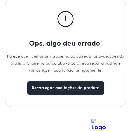
Roupas
Blusas e Camisetas
Básicos
Calças
Casacos e Jaquetas
Jeans
Macacões
Saias
Ops, algo deu errado!
Shorts e Bermudas
Vestidos
Acessórios
Parece que tivemos um problema ao carregar as avaliações do
Bolsas
produto. Clique no botão abaixo para recarregar a página e
Bonés e Chapéus
Bijoux
vamos fazer tudo funcionar novamente!
Cintos
Óculos
Relógios
Recarregar avaliações do produto
Calçados
Botas
Chinelos
Rasteirinhas
Sandálias
Sapatilhas
Tênis
Marcas