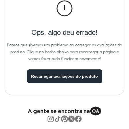
Calças
Casacos e Jaquetas
Jeans
Macacões
Saias
Shorts e Bermudas
Vestidos
Ops, algo deu errado!
Acessórios
Bolsas
Bonés e Chapéus
Parece que tivemos um problema ao carregar as avaliações do
Bijoux
produto. Clique no botão abaixo para recarregar a página e
Cintos
Óculos
vamos fazer tudo funcionar novamente!
Relógios
Calçados
Botas
Recarregar avaliações do produto
Chinelos
Rasteirinhas
Sandálias
Sapatilhas
Tênis
Marcas
City
A gente se encontra na
Clock House
Mindset