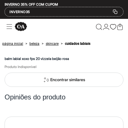
INVERNO 35% OFF COM CUPOM
INVERNO35
Ofertas
Compre por Departamento
Feminino
Masculino
página inicial
beleza
skincare
cuidados labiais
>
>
>
Infantil
Calçados
Mindse7
Plus Size
balm labial xoxo fps 20 vizzela beijão rosa
Até 20% off
Até 40% off
Produto Indisponível
Até 60% off
A partir de 60% off
Encontrar similares
Feminino
Em alta
Inverno
Opiniões do produto
Alfaiataria
Novidades
Roupas
Blusas e Camisetas
Básicos