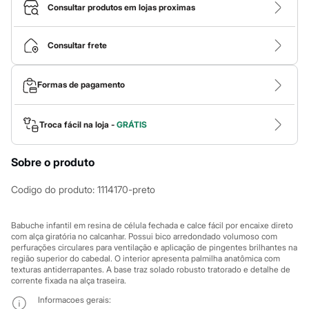
Calças
Consultar produtos em lojas proximas
Casacos e Jaquetas
Jeans
Macacões
Consultar frete
Saias
Shorts e Bermudas
Vestidos
Formas de pagamento
Acessórios
Bolsas
Bonés e Chapéus
Bijoux
Troca fácil na loja -
GRÁTIS
Cintos
Óculos
Sobre o produto
Relógios
Calçados
Botas
Codigo do produto
:
1114170-preto
Chinelos
Rasteirinhas
Sandálias
Babuche infantil em resina de célula fechada e calce fácil por encaixe direto
Sapatilhas
com alça giratória no calcanhar. Possui bico arredondado volumoso com
perfurações circulares para ventilação e aplicação de pingentes brilhantes na
Tênis
região superior do cabedal. O interior apresenta palmilha anatômica com
Marcas
texturas antiderrapantes. A base traz solado robusto tratorado e detalhe de
City
corrente fixada na alça traseira.
Clock House
Mindset
Informacoes gerais: