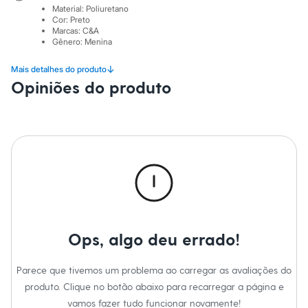
Sawary
Material
:
Poliuretano
Yessica
Cor
:
Preto
Moda esportiva
Marcas
:
C&A
Acessórios
Gênero
:
Menina
Blusas
Calçados
↓
Mais detalhes do produto
Leggings
Opiniões do produto
Shorts e Bermudas
Tops
Moda íntima
Calcinhas
Cintas e Modeladores
Meias
Pijamas
Sutiãs e Tops
Moda praia
Biquínis
Maiôs
Saídas de praia
Ops, algo deu errado!
Personagens
Plus size
Blusas e Camisetas
Parece que tivemos um problema ao carregar as avaliações do
Calças
Casacos e Jaquetas
produto. Clique no botão abaixo para recarregar a página e
Jeans
vamos fazer tudo funcionar novamente!