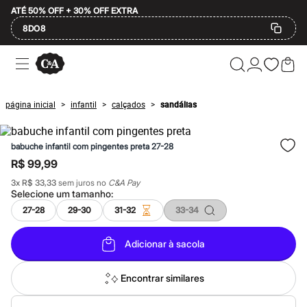
ATÉ 50% OFF + 30% OFF EXTRA
8DO8
Ofertas
Compre por Departamento
Feminino
Masculino
página inicial
infantil
calçados
sandálias
>
>
>
Infantil
Calçados
Mindse7
babuche infantil com pingentes preta 27-28
Plus Size
Até 20% off
R$ 99,99
Até 40% off
3
x
R$ 33,33
sem juros no
C&A Pay
Até 60% off
Selecione um
tamanho
:
A partir de 60% off
Feminino
27-28
29-30
31-32
33-34
Em alta
Inverno
Adicionar à sacola
Alfaiataria
Novidades
Roupas
Encontrar similares
Blusas e Camisetas
Básicos