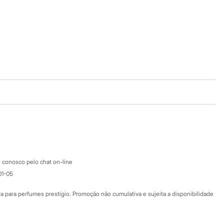
Baixe o app
Google store
Apple store
Atendimento
 conosco pelo chat on-line
01-05
Ajuda
Fale conosco
ara perfumes prestígio. Promoção não cumulativa e sujeita a disponibilidade
Nossas lojas
Nossas lojas plus size