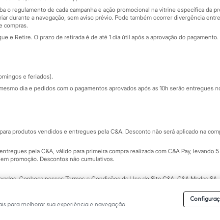
de
iba o regulamento de cada campanha e ação promocional na vitrine específica da
iar durante a navegação, sem aviso prévio. Pode também ocorrer divergência entre
de compras.
 e Retire. O prazo de retirada é de até 1 dia útil após a aprovação do pagamento. 
omingos e feriados).
mesmo dia e pedidos com o pagamentos aprovados após as 10h serão entregues no 
Segurança e qualidade
ara produtos vendidos e entregues pela C&A. Desconto não será aplicado na compr
ntregues pela C&A, válido para primeira compra realizada com C&A Pay, levando 5 
s em promoção. Descontos não cumulativos.
rvados.
Conheça nossos Termos e Condições de Uso do Site C&A
. C&A Modas SA.
Configuraç
is para melhorar sua experiência e navegação.