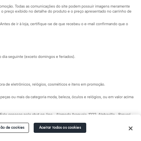
Central de ética
 promoção. Todas as comunicações do site podem possuir imagens meramente
 o preço exibido no detalhe do produto e o preço apresentado no carrinho de
Eventos
Antes de ir à loja, certifique-se de que recebeu o e-mail confirmando que o
Especial Dia dos Pais
dia seguinte (exceto domingos e feriados).
a de eletrônicos, relógios, cosméticos e itens em promoção.
peças ou mais da categoria moda, beleza, óculos e relógios, ou em valor acima
 Fale conosco pelo
chat on-line
- Alameda Araguaia, 1222, Alphaville - Barueri -
ão de cookies
Aceitar todos os cookies