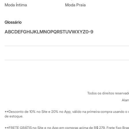
Moda Íntima
Moda Praia
Glossário
A
B
C
D
E
F
G
H
I
J
K
L
M
N
O
P
Q
R
S
T
U
V
W
X
Y
Z
0-9
Institucional
Produtos
Sobre a C&A
Cartão C&A
Sobre o cartã
Fornecedores
Termos e condições
C&A&VC
Conheça o pr
Política de privacidade
Todos os direitos reserva
Trabalhe conosco
C&A Pay
Sobre o C&A P
Alam
Sustentabilidade
Solicite seu ca
Mapa do site
**Desconto de 10% no Site e 20% no App, válido na primeira compra usando o 
Governança
Investidores
de estoque.
Ouvidoria / Rel
Sala de imprensa
Educação fina
**FRETE GRÁTIS no Site e no App em compras acima de R$ 279. Frete fixo Brasi