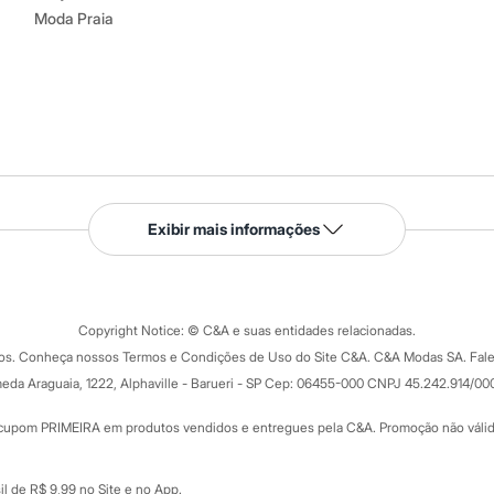
Moda Praia
Serviços
Exibir mais informações
Tipos de serviços
o C&A
Clique e retire
Trocas e devoluções
ograma
Copyright Notice: © C&A e suas entidades relacionadas.
Formas de pagamento
dos. Conheça nossos Termos e Condições de Uso do Site C&A. C&A Modas SA. Fale
Todas as vantagens
ay
eda Araguaia, 1222, Alphaville - Barueri - SP Cep: 06455-000 CNPJ 45.242.914/00
Minha C&A
rtão
Cupons de desconto
cupom PRIMEIRA em produtos vendidos e entregues pela C&A. Promoção não válida p
Cartão presente
atórios
Sobre o cartão presente
nceira
l de R$ 9,99 no Site e no App.