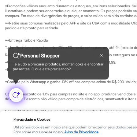
Privacidade
Sustentabilida
*Promoções válidas enquanto durarem os estoques, em itens selecionados. Sa
Configuração de cookies
ilustrativas e podem ser encerradas a qualquer momento. Os preços poderão var
Minha privacidade
compras. Em caso de divergências de preços, o valor válido será o do carrinho 
**Retire suas compras realizadas pelo APP e site da C&A com a modalidade Clique
pedido está pronto para retirada.
**Entrega Turbo e Rápida
Turbo: Pedidos aprovados entre 10h e 17h, serão entregues em até 4h (exceto d
Rápida: Pedidos com os pagamentos aprovados até as 10h, serão entregues no 
Personal Shopper
*O valor do frete para o turbo é R$ 24,99 e para a rápida é R$ 14,99.
Te ajudo a procurar produtos, montar looks e encontrar
Formas de pagamento
presentes. O que está precisando?
*Essa condição ainda não estará disponível em todas as lojas.
*Compre pelo Whatsapp e ganhe 10% off nas compras acima de R$ 200. Válido p
C&A Pay: desconto de 10% para compras no site e no app, produtos vendidos e e
de R$ 400. Desconto não válido para compra de eletrônicos, smartwatch e iten
Copyright Notice: © C&A e suas entidades relacionadas. Todos os direitos rese
SP Cep: 06455-000 CNPJ 45.242.914/0001-05
Privacidade e Cookies
Utilizamos cookies em nosso site que podem armazenar seus dados pessoa
Para saber mais acesse nosso
Aviso de Privacidade